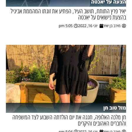
הצעה על יאכטה
יאיר פרץ התותח, תושב העיר, הפתיע את זוגתו המהממת אביגיל
בהצעת נישואים על יאכטה
מירב בן יאיר
יוני 16, 2022
5:05 pm
מזל טוב חן
חן מלכה האלופה, חגגה את יום הולדתה השבוע לצד המשפחה
והחברים האהובים והיקרים
מירב בן יאיר
יוני 16, 2022
5:04 pm