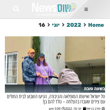
ות
Home
2022
יוני
16
שות החמות
ר בימים
ונים באזור
רט
Et ullamco
sollicitudin 
odio conseq
mauris, wisi v
tortor semper
feugiat 
ultricies la
Congue mat
בשעה טובה
luctus, quam 
mi sem
טל ישראל ואישתו המופלאה והגיבורה, הגיעו השבוע לבית החולים
עם צירים שעברו בהצלחה – נולד להם בן!
לים
מירב בן יאיר
יוני 16, 2022
5:09 pm