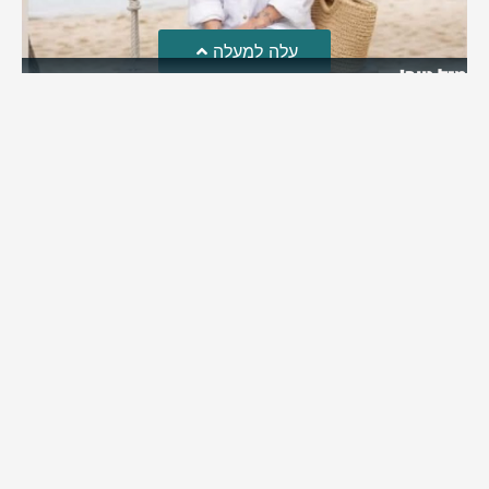
עלה למעלה
מזל טוב!
סמדר כהן האלופה שבתמונה, חגגה את יום הולדתה לאחרונה
מירב בן יאיר
יולי 30, 2026
6:15 pm
מי אנחנו?
כתבו לנו
פרסם אצלנו
מדיניות פרטיות
© כל הזכויות שמורות למערכת שוס ניוז