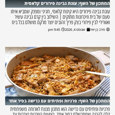
המתכון של השף: עוגת גבינה פירורים קלאסית
עוגת גבינה פירורים היא קינוח קלאסי, חגיגי ומפנק שמביא איתו
טעם של בית וזיכרונות מתוקים | השילוב בין קרם גבינה עשיר
ואוורירי לבין פירורי בצק פריך זהובים יוצר מרקם מושלם בכל ביס
מירב בן יאיר
אוגוסט 4, 2026
9:45 pm
המתכון של השף: פרגיות ופתיתים עם כרישה בסיר אחד
פרגיות ופתיתים עם כרישה הוא מתכון מנצח לארוחה משפחתית
קלה להכנה שמתבשלת בסיר אחד. רצועות הפרגית נצרבות עד