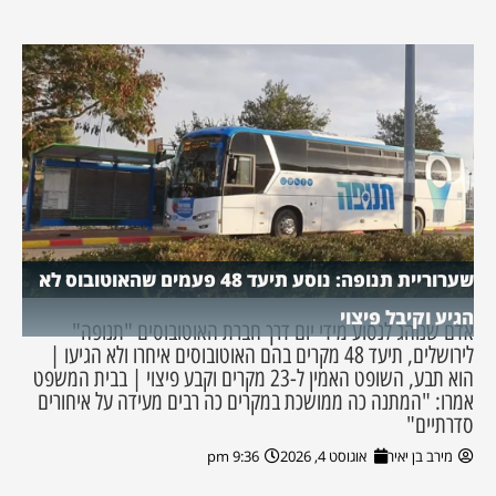
שערוריית תנופה: נוסע תיעד 48 פעמים שהאוטובוס לא
הגיע וקיבל פיצוי
אדם שנוהג לנסוע מידי יום דרך חברת האוטובוסים "תנופה"
לירושלים, תיעד 48 מקרים בהם האוטובוסים איחרו ולא הגיעו |
הוא תבע, השופט האמין ל-23 מקרים וקבע פיצוי | בבית המשפט
אמרו: "המתנה כה ממושכת במקרים כה רבים מעידה על איחורים
סדרתיים"
מירב בן יאיר
אוגוסט 4, 2026
9:36 pm