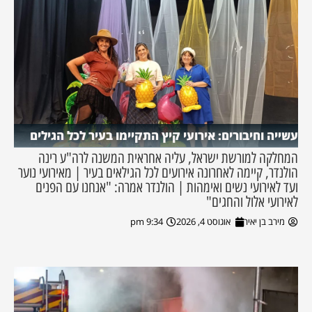
עשייה וחיבורים: אירועי קיץ התקיימו בעיר לכל הגילים
המחלקה למורשת ישראל, עליה אחראית המשנה לרה"ע רינה
הולנדר, קיימה לאחרונה אירועים לכל הגילאים בעיר | מאירועי נוער
ועד לאירועי נשים ואימהות | הולנדר אמרה: "אנחנו עם הפנים
לאירועי אלול והחגים"
מירב בן יאיר
אוגוסט 4, 2026
9:34 pm