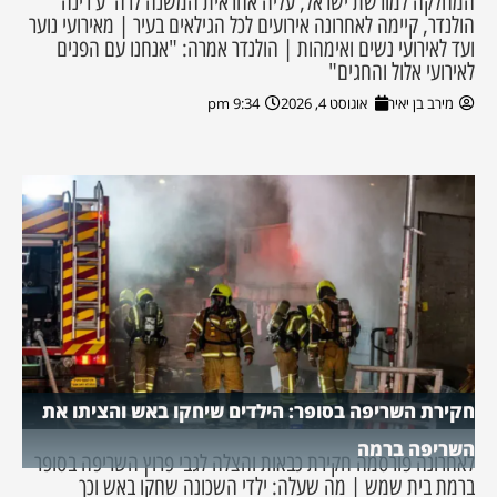
המחלקה למורשת ישראל, עליה אחראית המשנה לרה"ע רינה
הולנדר, קיימה לאחרונה אירועים לכל הגילאים בעיר | מאירועי נוער
ועד לאירועי נשים ואימהות | הולנדר אמרה: "אנחנו עם הפנים
לאירועי אלול והחגים"
מירב בן יאיר
אוגוסט 4, 2026
9:34 pm
חקירת השריפה בסופר: הילדים שיחקו באש והציתו את
השריפה ברמה
לאחרונה פורסמה חקירת כבאות והצלה לגבי פרוץ השריפה בסופר
ברמת בית שמש | מה שעלה: ילדי השכונה שחקו באש וכך