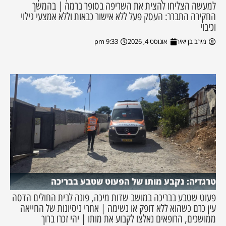
למעשה הצליחו להצית את השריפה בסופר ברמה | בהמשך
החקירה התברר: העסק פעל ללא אישור כבאות וללא אמצעי גילוי
וכיבוי
מירב בן יאיר
אוגוסט 4, 2026
9:33 pm
טרגדיה: נקבע מותו של הפעוט שטבע בבריכה
פעוט שטבע בבריכה במושב שדות מיכה, פונה לבית החולים הדסה
עין כרם כשהוא ללא דופק או נשימה | אחרי ניסיונות של החייאה
ממושכים, הרופאים נאלצו לקבוע את מותו | יהי זכרו ברוך