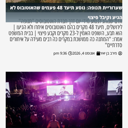
שערוריית תנופה: נוסע תיעד 48 פעמים שהאוטובוס לא
הגיע וקיבל פיצוי
אדם שנוהג לנסוע מידי יום דרך חברת האוטובוסים "תנופה"
לירושלים, תיעד 48 מקרים בהם האוטובוסים איחרו ולא הגיעו |
הוא תבע, השופט האמין ל-23 מקרים וקבע פיצוי | בבית המשפט
אמרו: "המתנה כה ממושכת במקרים כה רבים מעידה על איחורים
סדרתיים"
מירב בן יאיר
אוגוסט 4, 2026
9:36 pm