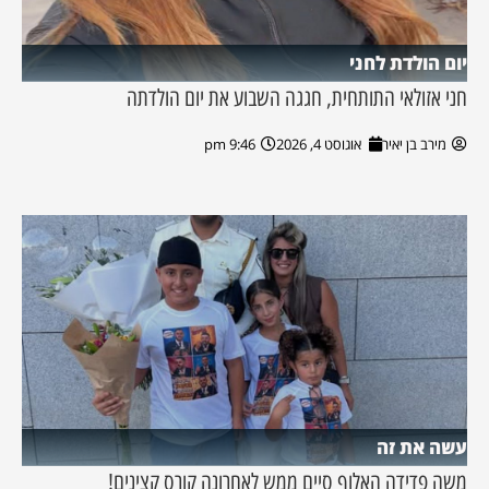
יום הולדת לחני
חני אזולאי התותחית, חגגה השבוע את יום הולדתה
מירב בן יאיר
אוגוסט 4, 2026
9:46 pm
עשה את זה
משה פדידה האלוף סיים ממש לאחרונה קורס קצינים!