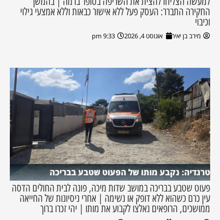
למעשה הצליחו להצית את השריפה בסופר ברמה | בהמשך
החקירה התברר: העסק פעל ללא אישור כבאות וללא אמצעי גילוי
וכיבוי
מירב בן יאיר
אוגוסט 4, 2026
9:33 pm
טרגדיה: נקבע מותו של הפעוט שטבע בבריכה
פעוט שטבע בבריכה במושב שדות מיכה, פונה לבית החולים הדסה
עין כרם כשהוא ללא דופק או נשימה | אחרי ניסיונות של החייאה
ממושכים, הרופאים נאלצו לקבוע את מותו | יהי זכרו ברוך