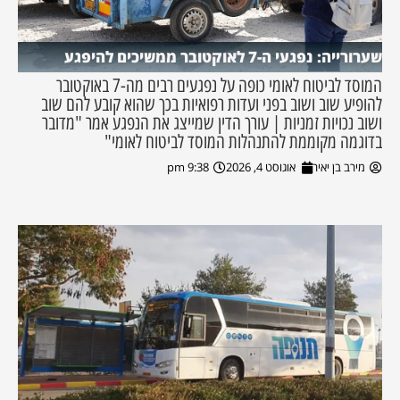
שערורייה: נפגעי ה-7 לאוקטובר ממשיכים להיפגע
המוסד לביטוח לאומי כופה על נפגעים רבים מה-7 באוקטובר
להופיע שוב ושוב בפני ועדות רפואיות בכך שהוא קובע להם שוב
ושוב נכויות זמניות | עורך הדין שמייצג את הנפגע אמר "מדובר
בדוגמה מקוממת להתנהלות המוסד לביטוח לאומי"
מירב בן יאיר
אוגוסט 4, 2026
9:38 pm