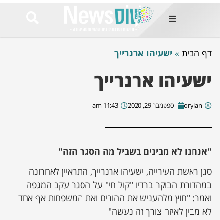
ות
דף הבית
»
ישעיהו ארנרייך
שות החמות
ר בימים
ונים באזור
ישעיהו ארנרייך
רט
oryian
ספטמבר 29, 2020
11:43 am
Et ullamco
sollicitudin 
odio conseq
mauris, wisi v
tortor semper
"אנחנו לא מבינים בשביל מה הסגר הזה"
feugiat 
ultricies la
סגן ראשת העירייה, ישעיהו ארנרייך, התראיין לאחרונה
Congue mat
luctus, quam 
במהדורת הבוקר ברדיו "קול חי" על הסגר עקב המגפה
mi sem
ואמר: "חוץ מלהעניש את ההורים ואת המשפחות אף אחד
לא מבין לאיזה צורך זה נעשה"
לים