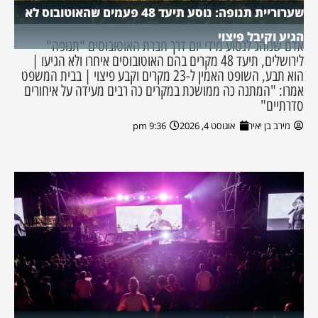
שערוריית תנופה: נוסע תיעד 48 פעמים שהאוטובוס לא
הגיע וקיבל פיצוי
אדם שנוהג לנסוע מידי יום דרך חברת האוטובוסים "תנופה"
לירושלים, תיעד 48 מקרים בהם האוטובוסים איחרו ולא הגיעו |
הוא תבע, השופט האמין ל-23 מקרים וקבע פיצוי | בבית המשפט
אמרו: "המתנה כה ממושכת במקרים כה רבים מעידה על איחורים
סדרתיים"
מירב בן יאיר
אוגוסט 4, 2026
9:36 pm