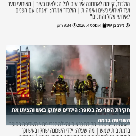
הולנדר, קיימה לאחרונה אירועים לכל הגילאים בעיר | מאירועי נוער
ועד לאירועי נשים ואימהות | הולנדר אמרה: "אנחנו עם הפנים
לאירועי אלול והחגים"
מירב בן יאיר
אוגוסט 4, 2026
9:34 pm
חקירת השריפה בסופר: הילדים שיחקו באש והציתו את
השריפה ברמה
לאחרונה פורסמה חקירת כבאות והצלה לגבי פרוץ השריפה בסופר
ברמת בית שמש | מה שעלה: ילדי השכונה שחקו באש וכך