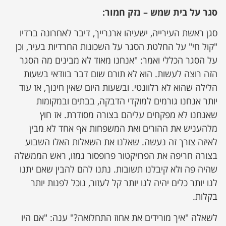
סגר על בית שמש – נזק חמור:
ן מסע מלחמה
סגן ראשת העירייה, ישעיהו ארנרייך, דיבר לאחרונה ברדיו
"קול חי" על החלטת הסגר על השכונות החרדיות בעיר, וכן
ת השבוע
על הסגר הכללי ואמר: "אנחנו מאוד לא מבינים מה הסגר
הזה רוצה לעשות. הוא לא תורם שום דבר בוודאי בשעות
ונים
הלילה שהוא לא רלוונטי. ובשעות היום שאין חינוך, אז עוד
יותר אנחנו גורמים למוקדי הדבקה, בבתים ובמקומות
לות מקומית
שאנחנו לא מפקחים עליהם בצורה מסודרת. אז חוץ
מלהעניש את ההורים ואת המשפחות אף אחד לא מבין
דקס עסקים
לאיזה צורך זה נעשה. שאלנו את השאלות האלו השבוע
בצורה חריפה את הפרויקטור פרופסור גמזו, ראש הממשלה
שהיה פה ולא קיבלנו תשובות. נתנו להם להבין שאם יתנו
לנו יותר כלים יהיה לנו יותר קל לעזור, נוכל לפנות יותר
בקלות.
לשאלה "איך מורידים את אחוז התחלואה?" ענה: "אם היו