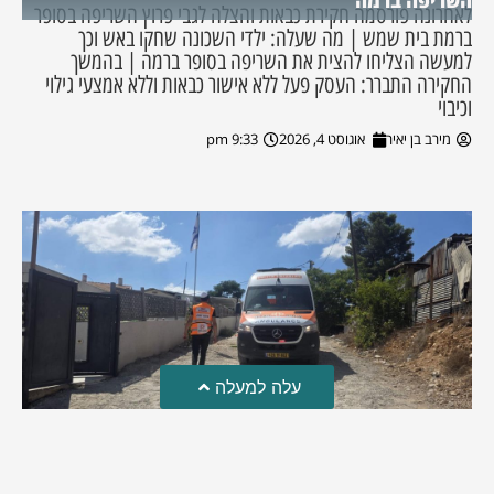
השריפה ברמה
לאחרונה פורסמה חקירת כבאות והצלה לגבי פרוץ השריפה בסופר
ברמת בית שמש | מה שעלה: ילדי השכונה שחקו באש וכך
למעשה הצליחו להצית את השריפה בסופר ברמה | בהמשך
החקירה התברר: העסק פעל ללא אישור כבאות וללא אמצעי גילוי
וכיבוי
מירב בן יאיר
אוגוסט 4, 2026
9:33 pm
עלה למעלה
טרגדיה: נקבע מותו של הפעוט שטבע בבריכה
פעוט שטבע בבריכה במושב שדות מיכה, פונה לבית החולים הדסה