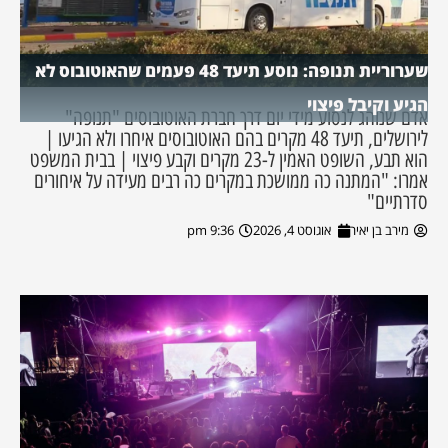
שערוריית תנופה: נוסע תיעד 48 פעמים שהאוטובוס לא
הגיע וקיבל פיצוי
אדם שנוהג לנסוע מידי יום דרך חברת האוטובוסים "תנופה"
לירושלים, תיעד 48 מקרים בהם האוטובוסים איחרו ולא הגיעו |
הוא תבע, השופט האמין ל-23 מקרים וקבע פיצוי | בבית המשפט
אמרו: "המתנה כה ממושכת במקרים כה רבים מעידה על איחורים
סדרתיים"
מירב בן יאיר
אוגוסט 4, 2026
9:36 pm