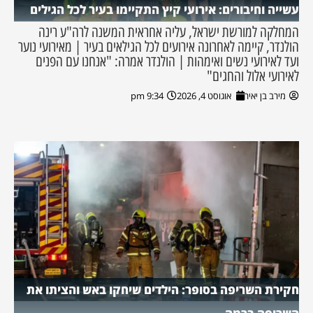
עשייה וחיבורים: אירועי קיץ התקיימו בעיר לכל הגילים
המחלקה למורשת ישראל, עליה אחראית המשנה לרה"ע רינה
הולנדר, קיימה לאחרונה אירועים לכל הגילאים בעיר | מאירועי נוער
ועד לאירועי נשים ואימהות | הולנדר אמרה: "אנחנו עם הפנים
לאירועי אלול והחגים"
מירב בן יאיר
אוגוסט 4, 2026
9:34 pm
חקירת השריפה בסופר: הילדים שיחקו באש והציתו את