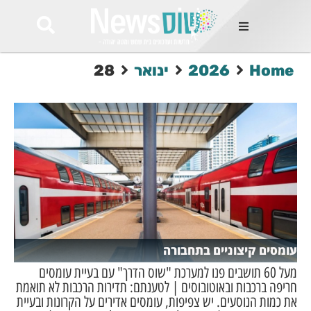
ות
Home
2026
ינואר
28
שות החמות
ר בימים
ונים באזור
רט
Et ullamco
sollicitudin 
odio conseq
mauris, wisi v
tortor semper
feugiat 
ultricies la
Congue mat
עומסים קיצוניים בתחבורה
luctus, quam 
mi sem
מעל 60 תושבים פנו למערכת "שוס הדרך" עם בעיית עומסים
חריפה ברכבות ובאוטובוסים | לטענתם: תדירות הרכבות לא תואמת
את כמות הנוסעים. יש צפיפות, עומסים אדירים על הקרונות ובעיית
לים