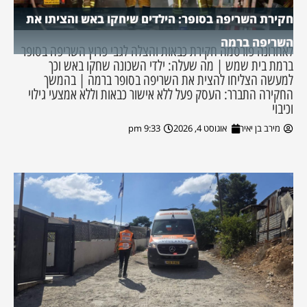
חקירת השריפה בסופר: הילדים שיחקו באש והציתו את
השריפה ברמה
לאחרונה פורסמה חקירת כבאות והצלה לגבי פרוץ השריפה בסופר
ברמת בית שמש | מה שעלה: ילדי השכונה שחקו באש וכך
למעשה הצליחו להצית את השריפה בסופר ברמה | בהמשך
החקירה התברר: העסק פעל ללא אישור כבאות וללא אמצעי גילוי
וכיבוי
מירב בן יאיר
אוגוסט 4, 2026
9:33 pm