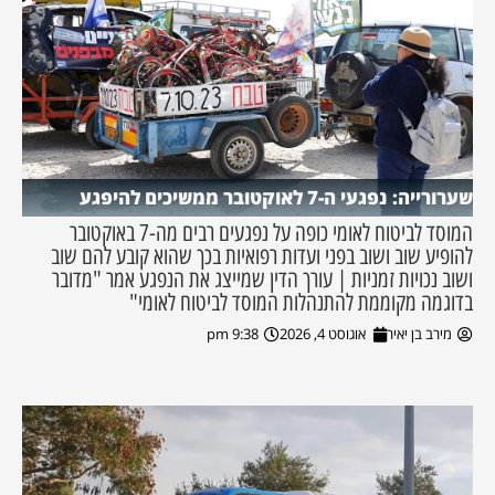
שערורייה: נפגעי ה-7 לאוקטובר ממשיכים להיפגע
המוסד לביטוח לאומי כופה על נפגעים רבים מה-7 באוקטובר
להופיע שוב ושוב בפני ועדות רפואיות בכך שהוא קובע להם שוב
ושוב נכויות זמניות | עורך הדין שמייצג את הנפגע אמר "מדובר
בדוגמה מקוממת להתנהלות המוסד לביטוח לאומי"
מירב בן יאיר
אוגוסט 4, 2026
9:38 pm