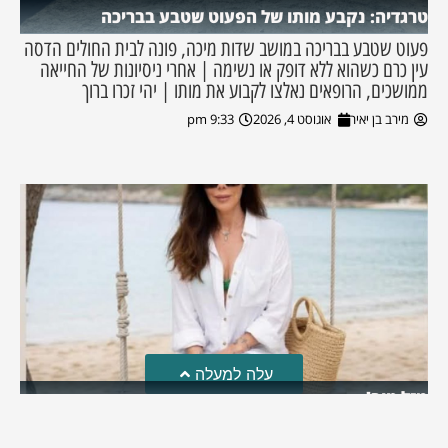
טרגדיה: נקבע מותו של הפעוט שטבע בבריכה
פעוט שטבע בבריכה במושב שדות מיכה, פונה לבית החולים הדסה
עין כרם כשהוא ללא דופק או נשימה | אחרי ניסיונות של החייאה
ממושכים, הרופאים נאלצו לקבוע את מותו | יהי זכרו ברוך
מירב בן יאיר
אוגוסט 4, 2026
9:33 pm
עלה למעלה
מזל טוב!
סמדר כהן האלופה שבתמונה, חגגה את יום הולדתה לאחרונה