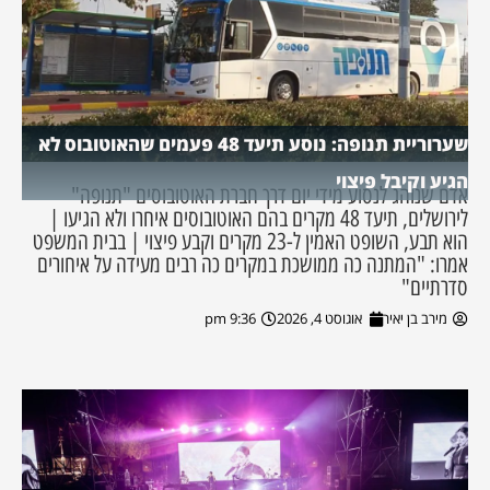
שערוריית תנופה: נוסע תיעד 48 פעמים שהאוטובוס לא
הגיע וקיבל פיצוי
אדם שנוהג לנסוע מידי יום דרך חברת האוטובוסים "תנופה"
לירושלים, תיעד 48 מקרים בהם האוטובוסים איחרו ולא הגיעו |
הוא תבע, השופט האמין ל-23 מקרים וקבע פיצוי | בבית המשפט
אמרו: "המתנה כה ממושכת במקרים כה רבים מעידה על איחורים
סדרתיים"
מירב בן יאיר
אוגוסט 4, 2026
9:36 pm