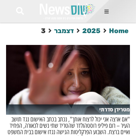
ות
Home
2025
דצמבר
3
שות החמות
ר בימים
ונים באזור
רט
Et ullamco
sollicitudin 
odio conseq
mauris, wisi v
tortor semper
feugiat 
ultricies la
Congue mat
מטרידן סדרתי
luctus, quam 
mi sem
"אם ארצה אני יכול לרצוח אותך", נכתב בכתב האישום נגד תושב
העיר – רום פיליפ רוסטהולדר שהטריד שתי נשים לכאורה, הפחיד
ואיים ברצח. השבוע הפרקליטות הגישה נגדו אישום בבית המשפט
לים