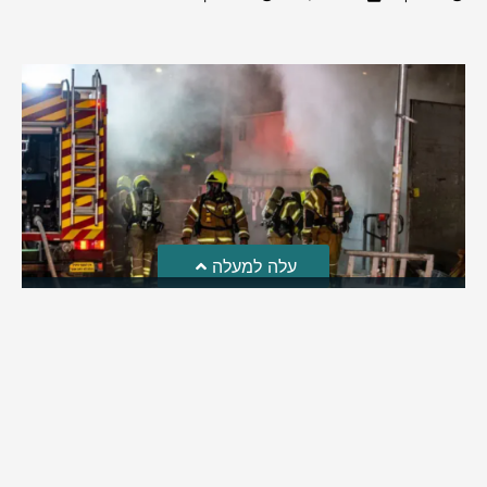
עלה למעלה
חקירת השריפה בסופר: הילדים שיחקו באש והציתו את
השריפה ברמה
לאחרונה פורסמה חקירת כבאות והצלה לגבי פרוץ השריפה בסופר
ברמת בית שמש | מה שעלה: ילדי השכונה שחקו באש וכך
למעשה הצליחו להצית את השריפה בסופר ברמה | בהמשך
החקירה התברר: העסק פעל ללא אישור כבאות וללא אמצעי גילוי
וכיבוי
מירב בן יאיר
אוגוסט 4, 2026
9:33 pm