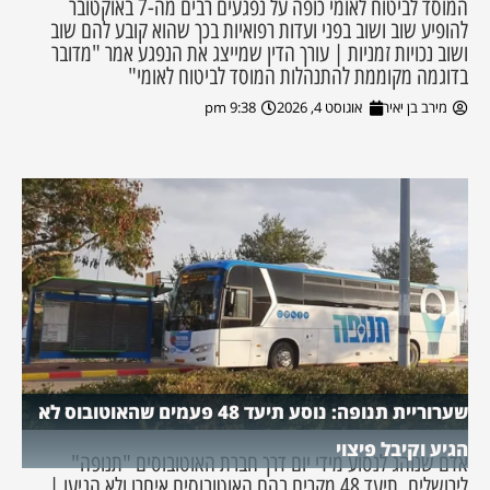
המוסד לביטוח לאומי כופה על נפגעים רבים מה-7 באוקטובר
להופיע שוב ושוב בפני ועדות רפואיות בכך שהוא קובע להם שוב
ושוב נכויות זמניות | עורך הדין שמייצג את הנפגע אמר "מדובר
בדוגמה מקוממת להתנהלות המוסד לביטוח לאומי"
מירב בן יאיר
אוגוסט 4, 2026
9:38 pm
שערוריית תנופה: נוסע תיעד 48 פעמים שהאוטובוס לא
הגיע וקיבל פיצוי
אדם שנוהג לנסוע מידי יום דרך חברת האוטובוסים "תנופה"
לירושלים, תיעד 48 מקרים בהם האוטובוסים איחרו ולא הגיעו |