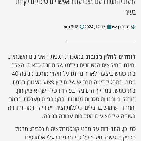
לדעת להתמודד עם מצבי עתיד אפשריים שיכולים לקרות
בעיר
מירב בן יאיר
יוני 12, 2024
3:18 pm
לומדים לחלץ מגובה:
במסגרת תכנית האימונים השנתית,
יחידת החילוצים המיוחדים (יל"מ) של תחנת כבאות והצלה
בית שמש ביצעה לאחרונה תרגיל חילוץ מורכב מגובה 40
מטר. התרגיל דימה תרחיש של חילוץ פצוע מעגורן ברמת
בית שמש. במהלך התרגיל, בפיקודו של רשף איציק חזן,
תורגלו מיומנויות טכניות מגוונות ובהן: בניית מערכות הרמה
והורדה, שימוש בחבלים, גלגלות וציוד ייעודי להרמה והורדה
בטוחה של פצועים מסביבות עבודה בגובה.
כמו כן, התניידות על מבני קונסטרוקציה מורכבים: תרגול
טכניקות גישה וחילוץ על גבי מבנים בעלי אלמנטים