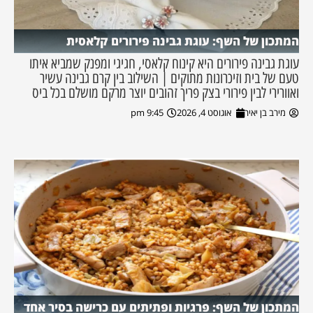
המתכון של השף: עוגת גבינה פירורים קלאסית
עוגת גבינה פירורים היא קינוח קלאסי, חגיגי ומפנק שמביא איתו
טעם של בית וזיכרונות מתוקים | השילוב בין קרם גבינה עשיר
ואוורירי לבין פירורי בצק פריך זהובים יוצר מרקם מושלם בכל ביס
מירב בן יאיר
אוגוסט 4, 2026
9:45 pm
המתכון של השף: פרגיות ופתיתים עם כרישה בסיר אחד