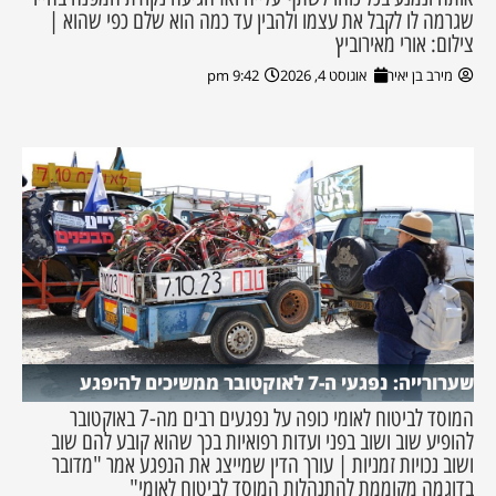
שגרמה לו לקבל את עצמו ולהבין עד כמה הוא שלם כפי שהוא |
צילום: אורי מאירוביץ
מירב בן יאיר
אוגוסט 4, 2026
9:42 pm
שערורייה: נפגעי ה-7 לאוקטובר ממשיכים להיפגע
המוסד לביטוח לאומי כופה על נפגעים רבים מה-7 באוקטובר
להופיע שוב ושוב בפני ועדות רפואיות בכך שהוא קובע להם שוב
ושוב נכויות זמניות | עורך הדין שמייצג את הנפגע אמר "מדובר
בדוגמה מקוממת להתנהלות המוסד לביטוח לאומי"