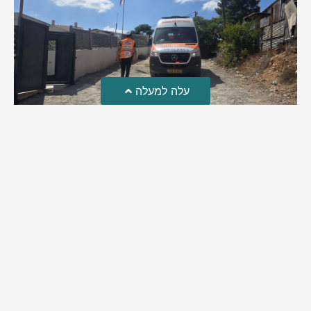
עלה למעלה
טרגדיה: נקבע מותו של הפעוט שטבע בבריכה
פעוט שטבע בבריכה במושב שדות מיכה, פונה לבית החולים הדסה
עין כרם כשהוא ללא דופק או נשימה | אחרי ניסיונות של החייאה
ממושכים, הרופאים נאלצו לקבוע את מותו | יהי זכרו ברוך
מירב בן יאיר
אוגוסט 4, 2026
9:33 pm