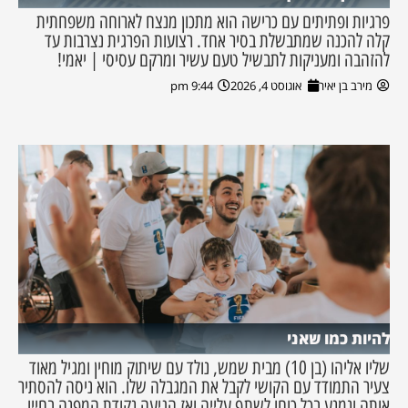
פרגיות ופתיתים עם כרישה הוא מתכון מנצח לארוחה משפחתית
קלה להכנה שמתבשלת בסיר אחד. רצועות הפרגית נצרבות עד
להזהבה ומעניקות לתבשיל טעם עשיר ומרקם עסיסי | יאמי!
מירב בן יאיר
אוגוסט 4, 2026
9:44 pm
להיות כמו שאני
שליו אליהו (בן 10) מבית שמש, נולד עם שיתוק מוחין ומגיל מאוד
צעיר התמודד עם הקושי לקבל את המגבלה שלו. הוא ניסה להסתיר
אותה ונמנע בכל כוחו לשתף עלייה ואז הגיעה נקודת המפנה בחייו