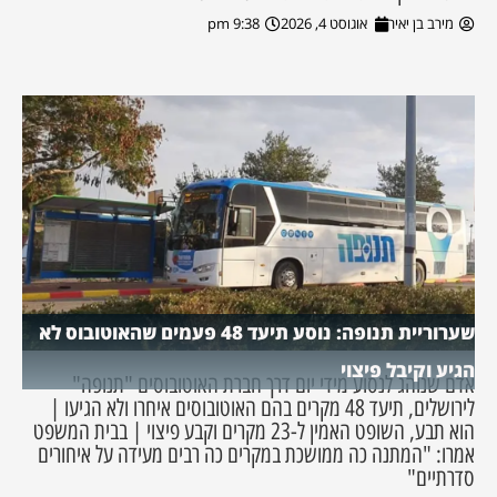
מירב בן יאיר
אוגוסט 4, 2026
9:38 pm
שערוריית תנופה: נוסע תיעד 48 פעמים שהאוטובוס לא
הגיע וקיבל פיצוי
אדם שנוהג לנסוע מידי יום דרך חברת האוטובוסים "תנופה"
לירושלים, תיעד 48 מקרים בהם האוטובוסים איחרו ולא הגיעו |
הוא תבע, השופט האמין ל-23 מקרים וקבע פיצוי | בבית המשפט
אמרו: "המתנה כה ממושכת במקרים כה רבים מעידה על איחורים
סדרתיים"