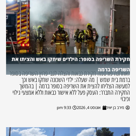
חקירת השריפה בסופר: הילדים שיחקו באש והציתו את
השריפה ברמה
לאחרונה פורסמה חקירת כבאות והצלה לגבי פרוץ השריפה בסופר
ברמת בית שמש | מה שעלה: ילדי השכונה שחקו באש וכך
למעשה הצליחו להצית את השריפה בסופר ברמה | בהמשך
החקירה התברר: העסק פעל ללא אישור כבאות וללא אמצעי גילוי
וכיבוי
מירב בן יאיר
אוגוסט 4, 2026
9:33 pm