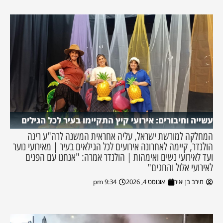
עשייה וחיבורים: אירועי קיץ התקיימו בעיר לכל הגילים
המחלקה למורשת ישראל, עליה אחראית המשנה לרה"ע רינה
הולנדר, קיימה לאחרונה אירועים לכל הגילאים בעיר | מאירועי נוער
ועד לאירועי נשים ואימהות | הולנדר אמרה: "אנחנו עם הפנים
לאירועי אלול והחגים"
מירב בן יאיר
אוגוסט 4, 2026
9:34 pm