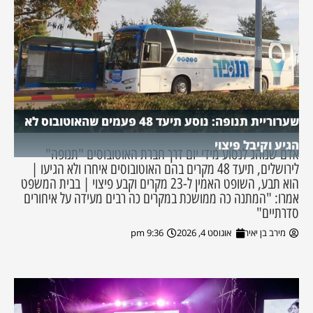
שערוריית תנופה: נוסע תיעד 48 פעמים שהאוטובוס לא
הגיע וקיבל פיצוי
אדם שנוהג לנסוע מידי יום דרך חברת האוטובוסים "תנופה"
לירושלים, תיעד 48 מקרים בהם האוטובוסים איחרו ולא הגיעו |
הוא תבע, השופט האמין ל-23 מקרים וקבע פיצוי | בבית המשפט
אמרו: "המתנה כה ממושכת במקרים כה רבים מעידה על איחורים
סדרתיים"
מירב בן יאיר
אוגוסט 4, 2026
9:36 pm