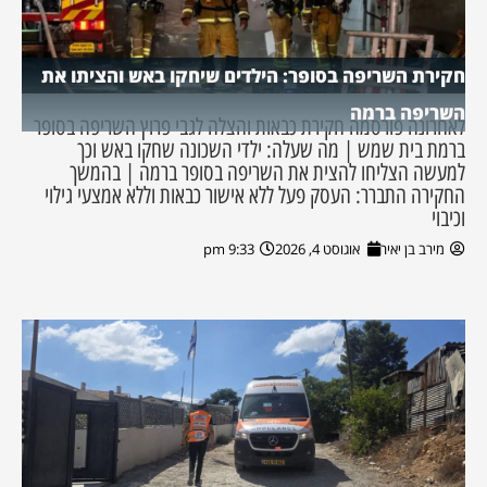
חקירת השריפה בסופר: הילדים שיחקו באש והציתו את
השריפה ברמה
לאחרונה פורסמה חקירת כבאות והצלה לגבי פרוץ השריפה בסופר
ברמת בית שמש | מה שעלה: ילדי השכונה שחקו באש וכך
למעשה הצליחו להצית את השריפה בסופר ברמה | בהמשך
החקירה התברר: העסק פעל ללא אישור כבאות וללא אמצעי גילוי
וכיבוי
מירב בן יאיר
אוגוסט 4, 2026
9:33 pm