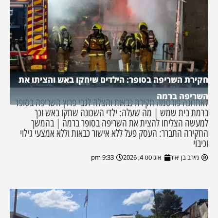
חקירת השריפה בסופר: הילדים שיחקו באש והציתו את
השריפה ברמה
לאחרונה פורסמה חקירת כבאות והצלה לגבי פרוץ השריפה בסופר
ברמת בית שמש | מה שעלה: ילדי השכונה שחקו באש וכך
למעשה הצליחו להצית את השריפה בסופר ברמה | בהמשך
החקירה התברר: העסק פעל ללא אישור כבאות וללא אמצעי גילוי
וכיבוי
מירב בן יאיר
אוגוסט 4, 2026
9:33 pm