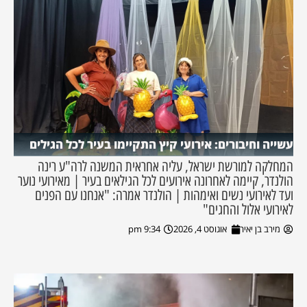
עשייה וחיבורים: אירועי קיץ התקיימו בעיר לכל הגילים
המחלקה למורשת ישראל, עליה אחראית המשנה לרה"ע רינה
הולנדר, קיימה לאחרונה אירועים לכל הגילאים בעיר | מאירועי נוער
ועד לאירועי נשים ואימהות | הולנדר אמרה: "אנחנו עם הפנים
לאירועי אלול והחגים"
מירב בן יאיר
אוגוסט 4, 2026
9:34 pm