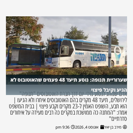
שערוריית תנופה: נוסע תיעד 48 פעמים שהאוטובוס לא
הגיע וקיבל פיצוי
אדם שנוהג לנסוע מידי יום דרך חברת האוטובוסים "תנופה"
לירושלים, תיעד 48 מקרים בהם האוטובוסים איחרו ולא הגיעו |
הוא תבע, השופט האמין ל-23 מקרים וקבע פיצוי | בבית המשפט
אמרו: "המתנה כה ממושכת במקרים כה רבים מעידה על איחורים
סדרתיים"
מירב בן יאיר
אוגוסט 4, 2026
9:36 pm