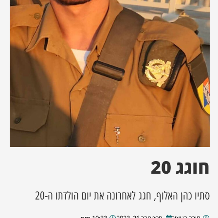
ן מסע מלחמה
ת השבוע
ונים
לות מקומית
דקס עסקים
חוגג 20
סתיו כהן האלוף, חגג לאחרונה את יום הולדתו ה-20