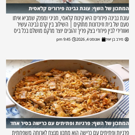
המתכון של השף: עוגת גבינה פירורים קלאסית
עוגת גבינה פירורים היא קינוח קלאסי, חגיגי ומפנק שמביא איתו
טעם של בית וזיכרונות מתוקים | השילוב בין קרם גבינה עשיר
ואוורירי לבין פירורי בצק פריך זהובים יוצר מרקם מושלם בכל ביס
מירב בן יאיר
אוגוסט 4, 2026
9:45 pm
המתכון של השף: פרגיות ופתיתים עם כרישה בסיר אחד
פרגיות ופתיתים עם כרישה הוא מתכון מנצח לארוחה משפחתית