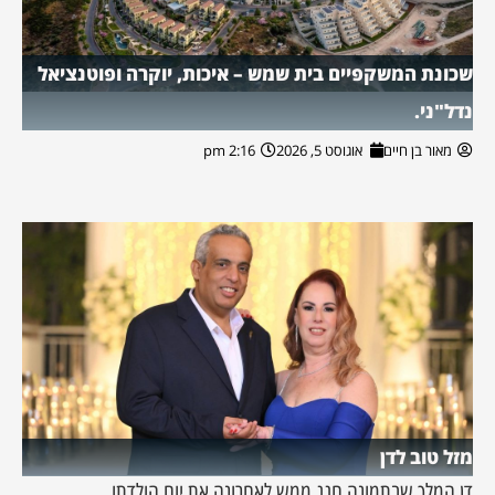
שכונת המשקפיים בית שמש – איכות, יוקרה ופוטנציאל
נדל"ני.
מאור בן חיים
אוגוסט 5, 2026
2:16 pm
מזל טוב לדן
דן המלך שבתמונה חגג ממש לאחרונה את יום הולדתו