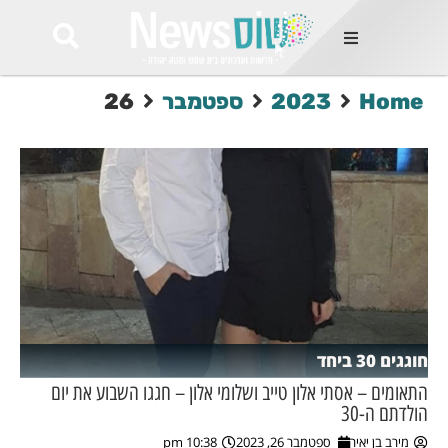
ות
Home
2023
ספטמבר
26
שות החמות
ר בימים
ונים באזור
רט
Et ullamco
sollicitudin 
odio conseq
mauris, wisi v
tortor semper
feugiat 
ultricies la
Congue mat
חוגגים 30 ביחד
luctus, quam 
mi sem
התאומים – אסתי אלון טייב ושלומי אלון – חגגו השבוע את יום
הולדתם ה-30
לים
מירב בן יאיר
ספטמבר 26, 2023
10:38 pm