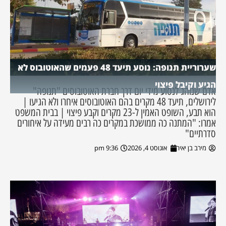
שערוריית תנופה: נוסע תיעד 48 פעמים שהאוטובוס לא
הגיע וקיבל פיצוי
אדם שנוהג לנסוע מידי יום דרך חברת האוטובוסים "תנופה"
לירושלים, תיעד 48 מקרים בהם האוטובוסים איחרו ולא הגיעו |
הוא תבע, השופט האמין ל-23 מקרים וקבע פיצוי | בבית המשפט
אמרו: "המתנה כה ממושכת במקרים כה רבים מעידה על איחורים
סדרתיים"
מירב בן יאיר
אוגוסט 4, 2026
9:36 pm