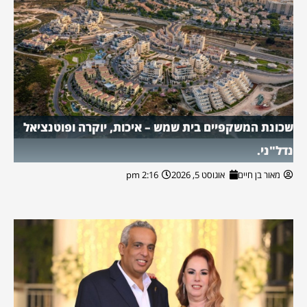
שכונת המשקפיים בית שמש – איכות, יוקרה ופוטנציאל
נדל"ני.
מאור בן חיים
אוגוסט 5, 2026
2:16 pm