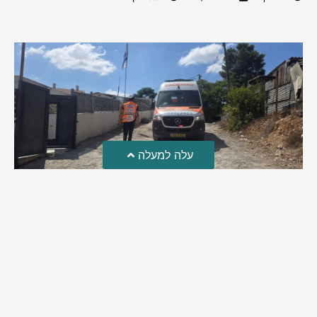
עלה למעלה
טרגדיה: נקבע מותו של הפעוט שטבע בבריכה
פעוט שטבע בבריכה במושב שדות מיכה, פונה לבית החולים הדסה
עין כרם כשהוא ללא דופק או נשימה | אחרי ניסיונות של החייאה
ממושכים, הרופאים נאלצו לקבוע את מותו | יהי זכרו ברוך
מירב בן יאיר
אוגוסט 4, 2026
9:33 pm