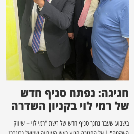
ן מסע מלחמה
ת השבוע
ונים
לות מקומית
דקס עסקים
חגיגה: נפתח סניף חדש
של רמי לוי בקניון השדרה
בשבוע שעבר נחנך סניף חדש של רשת "רמי לוי – שיווק
השקמה" | אל החניכה הגיע ראש העירייה שמואל גרינברג,