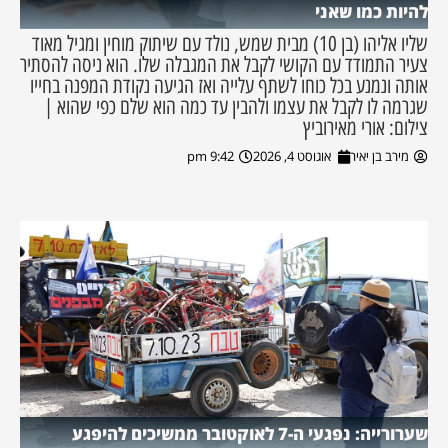
להיות כמו שאני
שליו אליהו (בן 10) מבית שמש, נולד עם שיתוק מוחין ומגיל מאוד
צעיר התמודד עם הקושי לקבל את המגבלה שלו. הוא ניסה להסתיר
אותה ונמנע בכל כוחו לשתף עלייה ואז הגיעה נקודת המפנה בחייו
שגרמה לו לקבל את עצמו ולהבין עד כמה הוא שלם כפי שהוא |
צילום: אורי מאירוביץ
מירב בן יאיר
אוגוסט 4, 2026
9:42 pm
שערורייה: נפגעי ה-7 לאוקטובר ממשיכים להיפגע