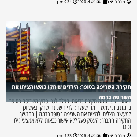
מירב בן יאיר
אוגוסט 4, 2026
9:34 pm
חקירת השריפה בסופר: הילדים שיחקו באש והציתו את
השריפה ברמה
לאחרונה פורסמה חקירת כבאות והצלה לגבי פרוץ השריפה בסופר
ברמת בית שמש | מה שעלה: ילדי השכונה שחקו באש וכך
למעשה הצליחו להצית את השריפה בסופר ברמה | בהמשך
החקירה התברר: העסק פעל ללא אישור כבאות וללא אמצעי גילוי
וכיבוי
מירב בן יאיר
אוגוסט 4, 2026
9:33 pm