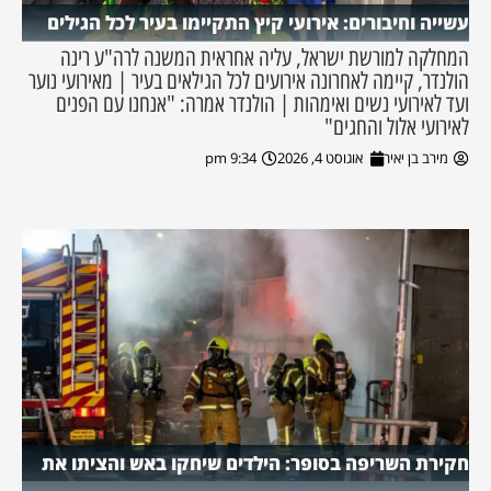
עשייה וחיבורים: אירועי קיץ התקיימו בעיר לכל הגילים
המחלקה למורשת ישראל, עליה אחראית המשנה לרה"ע רינה
הולנדר, קיימה לאחרונה אירועים לכל הגילאים בעיר | מאירועי נוער
ועד לאירועי נשים ואימהות | הולנדר אמרה: "אנחנו עם הפנים
לאירועי אלול והחגים"
מירב בן יאיר
אוגוסט 4, 2026
9:34 pm
חקירת השריפה בסופר: הילדים שיחקו באש והציתו את