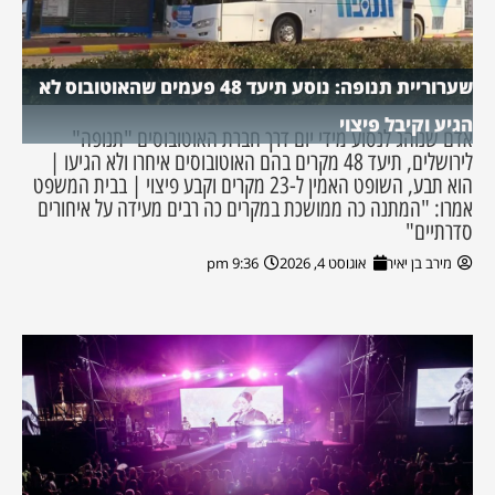
שערוריית תנופה: נוסע תיעד 48 פעמים שהאוטובוס לא
הגיע וקיבל פיצוי
אדם שנוהג לנסוע מידי יום דרך חברת האוטובוסים "תנופה"
לירושלים, תיעד 48 מקרים בהם האוטובוסים איחרו ולא הגיעו |
הוא תבע, השופט האמין ל-23 מקרים וקבע פיצוי | בבית המשפט
אמרו: "המתנה כה ממושכת במקרים כה רבים מעידה על איחורים
סדרתיים"
מירב בן יאיר
אוגוסט 4, 2026
9:36 pm