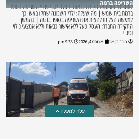
השריפה ברמה
לאחרונה פורסמה חקירת כבאות והצלה לגבי פרוץ השריפה בסופר
ברמת בית שמש | מה שעלה: ילדי השכונה שחקו באש וכך
למעשה הצליחו להצית את השריפה בסופר ברמה | בהמשך
החקירה התברר: העסק פעל ללא אישור כבאות וללא אמצעי גילוי
וכיבוי
מירב בן יאיר
אוגוסט 4, 2026
9:33 pm
עלה למעלה
טרגדיה: נקבע מותו של הפעוט שטבע בבריכה
פעוט שטבע בבריכה במושב שדות מיכה, פונה לבית החולים הדסה