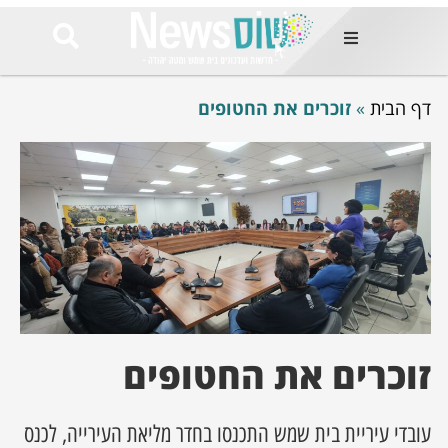
ות
דף הבית
»
זוכרים את החטופים
שות החמות
ר בימים
ונים באזור
רט
Et ullamco
sollicitudin 
odio conseq
mauris, wisi v
tortor semper
feugiat 
ultricies la
Congue mat
זוכרים את החטופים
luctus, quam 
mi sem
עובדי עיריית בית שמש התכנסו בחדר מליאת העירייה, לכנס
לים