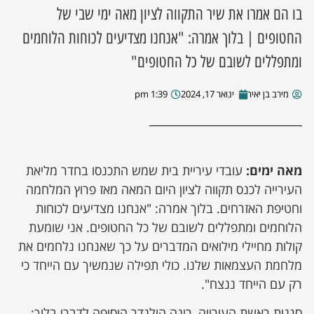
בו הם אמרו את שיר התקווה לציון מאה ימי שבי של
ן מסע מלחמה
החטופים | בלוך אמרה: "אנחנו מצדיעים לכוחות הלוחמים
ומתפללים לשובם של כל החטופים"
ת השבוע
מירב בן יאיר
ינואר 17, 2024
1:39 pm
ונים
לות מקומית
מאה ימים:
עובדי עיריית בית שמש התכנסו בחדר מליאת
דקס עסקים
העירייה לכנס תקווה לציון היום המאה מאז פרוץ המלחמה
וחטיפת האזרחים. בלוך אמרה: "אנחנו מצדיעים לכוחות
הלוחמים ומתפללים לשובם של כל החטופים. אני שומעת
קולות מחיילי מילואים המדברים על כך שאנחנו נלחמים את
מלחמת העצמאות שלנו. כולי תפילה שנמשיך עם הייחד כי
רק עם הייחד ננצח".
סגנית ראשת העירייה, רינה הולנדר הוסיפה לדברי בלוך: