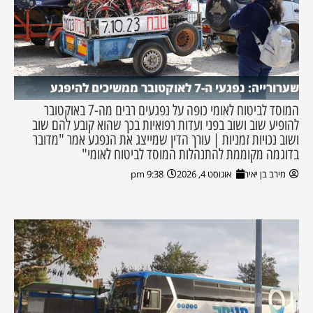
שערורייה: נפגעי ה-7 לאוקטובר ממשיכים להיפגע
המוסד לביטוח לאומי כופה על נפגעים רבים מה-7 באוקטובר
להופיע שוב ושוב בפני ועדות רפואיות בכך שהוא קובע להם שוב
ושוב נכויות זמניות | עורך הדין שמייצג את הנפגע אמר "מדובר
בדוגמה מקוממת להתנהלות המוסד לביטוח לאומי"
מירב בן יאיר
אוגוסט 4, 2026
9:38 pm