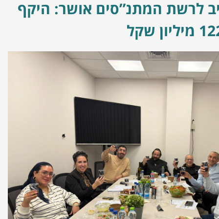
 לרשת המתנ”סים אושר: היקף