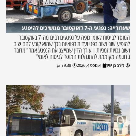
שערורייה: נפגעי ה-7 לאוקטובר ממשיכים להיפגע
המוסד לביטוח לאומי כופה על נפגעים רבים מה-7 באוקטובר
להופיע שוב ושוב בפני ועדות רפואיות בכך שהוא קובע להם שוב
ושוב נכויות זמניות | עורך הדין שמייצג את הנפגע אמר "מדובר
בדוגמה מקוממת להתנהלות המוסד לביטוח לאומי"
מירב בן יאיר
אוגוסט 4, 2026
9:38 pm