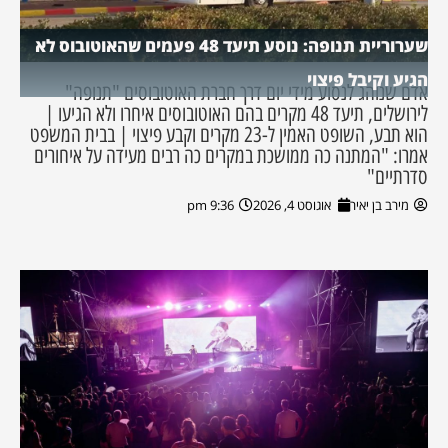
שערוריית תנופה: נוסע תיעד 48 פעמים שהאוטובוס לא
הגיע וקיבל פיצוי
אדם שנוהג לנסוע מידי יום דרך חברת האוטובוסים "תנופה"
לירושלים, תיעד 48 מקרים בהם האוטובוסים איחרו ולא הגיעו |
הוא תבע, השופט האמין ל-23 מקרים וקבע פיצוי | בבית המשפט
אמרו: "המתנה כה ממושכת במקרים כה רבים מעידה על איחורים
סדרתיים"
מירב בן יאיר
אוגוסט 4, 2026
9:36 pm