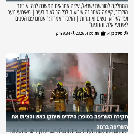
המחלקה למורשת ישראל, עליה אחראית המשנה לרה"ע רינה
הולנדר, קיימה לאחרונה אירועים לכל הגילאים בעיר | מאירועי נוער
ועד לאירועי נשים ואימהות | הולנדר אמרה: "אנחנו עם הפנים
לאירועי אלול והחגים"
מירב בן יאיר
אוגוסט 4, 2026
9:34 pm
חקירת השריפה בסופר: הילדים שיחקו באש והציתו את
השריפה ברמה
לאחרונה פורסמה חקירת כבאות והצלה לגבי פרוץ השריפה בסופר