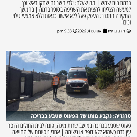
ברמת בית שמש | מה שעלה: ילדי השכונה שחקו באש וכך
למעשה הצליחו להצית את השריפה בסופר ברמה | בהמשך
החקירה התברר: העסק פעל ללא אישור כבאות וללא אמצעי גילוי
וכיבוי
מירב בן יאיר
אוגוסט 4, 2026
9:33 pm
טרגדיה: נקבע מותו של הפעוט שטבע בבריכה
פעוט שטבע בבריכה במושב שדות מיכה, פונה לבית החולים הדסה
עין כרם כשהוא ללא דופק או נשימה | אחרי ניסיונות של החייאה