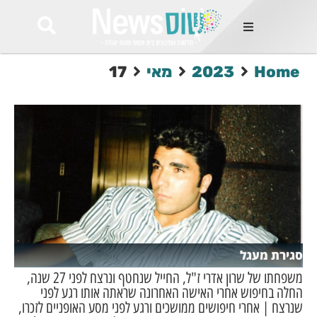
ות
Home
2023
מאי
17
שות החמות
ר בימים
ונים באזור
רט
Et ullamco
sollicitudin 
odio conseq
mauris, wisi v
tortor semper
feugiat 
ultricies la
Congue mat
סגירת מעגל
luctus, quam 
mi sem
משפחתו של שרון אדרי ז"ל, החייל שנחטף ונרצח לפני 27 שנה,
החלה בחיפוש אחרי האישה האחרונה שראתה אותו רגע לפני
שנרצח | אחרי חיפושים ממושכים ורגע לפני מסע האופניים לזכרו,
לים