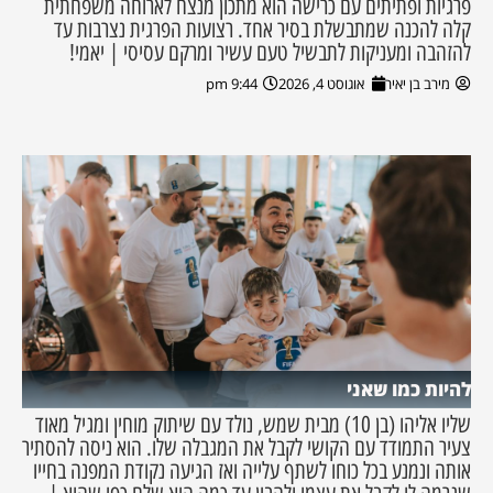
פרגיות ופתיתים עם כרישה הוא מתכון מנצח לארוחה משפחתית
קלה להכנה שמתבשלת בסיר אחד. רצועות הפרגית נצרבות עד
להזהבה ומעניקות לתבשיל טעם עשיר ומרקם עסיסי | יאמי!
מירב בן יאיר
אוגוסט 4, 2026
9:44 pm
להיות כמו שאני
שליו אליהו (בן 10) מבית שמש, נולד עם שיתוק מוחין ומגיל מאוד
צעיר התמודד עם הקושי לקבל את המגבלה שלו. הוא ניסה להסתיר
אותה ונמנע בכל כוחו לשתף עלייה ואז הגיעה נקודת המפנה בחייו