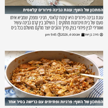
המתכון של השף: עוגת גבינה פירורים קלאסית
עוגת גבינה פירורים היא קינוח קלאסי, חגיגי ומפנק שמביא איתו
טעם של בית וזיכרונות מתוקים | השילוב בין קרם גבינה עשיר
ואוורירי לבין פירורי בצק פריך זהובים יוצר מרקם מושלם בכל ביס
מירב בן יאיר
אוגוסט 4, 2026
9:45 pm
המתכון של השף: פרגיות ופתיתים עם כרישה בסיר אחד