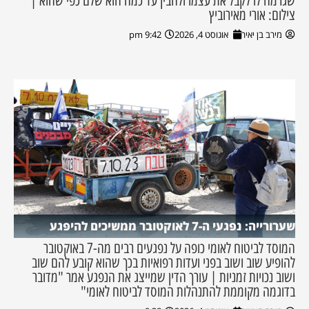
שגרמה לו לקבל את עצמו ולהבין עד כמה הוא שלם כפי שהוא |
צילום: אורי מאירוביץ
מירב בן יאיר
אוגוסט 4, 2026
9:42 pm
שערורייה: נפגעי ה-7 לאוקטובר ממשיכים להיפגע
המוסד לביטוח לאומי כופה על נפגעים רבים מה-7 באוקטובר
להופיע שוב ושוב בפני ועדות רפואיות בכך שהוא קובע להם שוב
ושוב נכויות זמניות | עורך הדין שמייצג את הנפגע אמר "מדובר
בדוגמה מקוממת להתנהלות המוסד לביטוח לאומי"