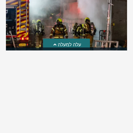
עלה למעלה
חקירת השריפה בסופר: הילדים שיחקו באש והציתו את
השריפה ברמה
לאחרונה פורסמה חקירת כבאות והצלה לגבי פרוץ השריפה בסופר
ברמת בית שמש | מה שעלה: ילדי השכונה שחקו באש וכך
למעשה הצליחו להצית את השריפה בסופר ברמה | בהמשך
החקירה התברר: העסק פעל ללא אישור כבאות וללא אמצעי גילוי
וכיבוי
מירב בן יאיר
אוגוסט 4, 2026
9:33 pm