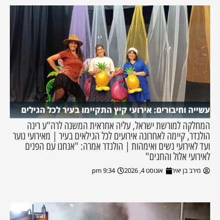
עשייה וחיבורים: אירועי קיץ התקיימו בעיר לכל הגילים
המחלקה למורשת ישראל, עליה אחראית המשנה לרה"ע רינה
הולנדר, קיימה לאחרונה אירועים לכל הגילאים בעיר | מאירועי נוער
ועד לאירועי נשים ואימהות | הולנדר אמרה: "אנחנו עם הפנים
לאירועי אלול והחגים"
מירב בן יאיר
אוגוסט 4, 2026
9:34 pm