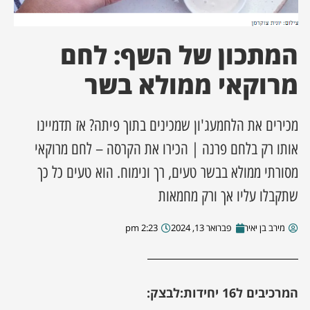
ן מסע מלחמה
המתכון של השף: לחם
ת השבוע
מרוקאי ממולא בשר
ונים
מכירים את הלחמעג'ון שמכינים בתוך פיתה? אז תדמיינו
לות מקומית
אותו רק בלחם פרנה | הכירו את הקרסה – לחם מרוקאי
מסורתי ממולא בבשר טעים, רך ונימוח. הוא טעים כל כך
דקס עסקים
שתקבלו עליו אך ורק מחמאות
מירב בן יאיר
פברואר 13, 2024
2:23 pm
המרכיבים ל16 יחידות:
לבצק: