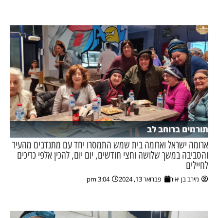
ן מסע מלחמה
ת השבוע
ונים
לות מקומית
דקס עסקים
תורמים ברוחב לב
ארומה ישראל וארומה בית שמש התמסרו יחד עם מתנדבים מהעיר
והסביבה במשך שלושה וחצי חודשים, יום יום, להכין אלפי כריכים
לחיילים
מירב בן יאיר
פברואר 13, 2024
3:04 pm