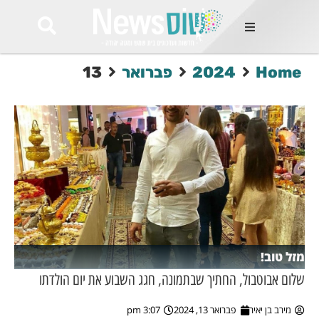
ות
Home
2024
פברואר
13
שות החמות
ר בימים
ונים באזור
רט
Et ullamco
sollicitudin 
odio conseq
mauris, wisi v
tortor semper
feugiat 
ultricies la
Congue mat
מזל טוב!
luctus, quam 
mi sem
שלום אבוטבול, החתיך שבתמונה, חגג השבוע את יום הולדתו
מירב בן יאיר
פברואר 13, 2024
3:07 pm
לים