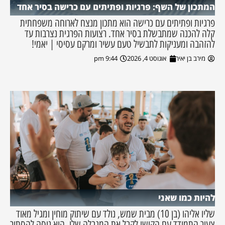
המתכון של השף: פרגיות ופתיתים עם כרישה בסיר אחד
פרגיות ופתיתים עם כרישה הוא מתכון מנצח לארוחה משפחתית
קלה להכנה שמתבשלת בסיר אחד. רצועות הפרגית נצרבות עד
להזהבה ומעניקות לתבשיל טעם עשיר ומרקם עסיסי | יאמי!
מירב בן יאיר
אוגוסט 4, 2026
9:44 pm
להיות כמו שאני
שליו אליהו (בן 10) מבית שמש, נולד עם שיתוק מוחין ומגיל מאוד
צעיר התמודד עם הקושי לקבל את המגבלה שלו. הוא ניסה להסתיר