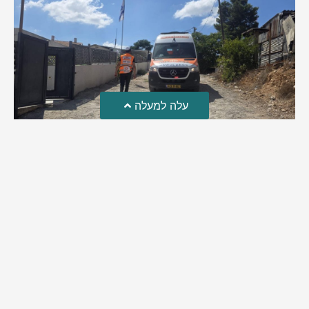
עלה למעלה
טרגדיה: נקבע מותו של הפעוט שטבע בבריכה
פעוט שטבע בבריכה במושב שדות מיכה, פונה לבית החולים הדסה
עין כרם כשהוא ללא דופק או נשימה | אחרי ניסיונות של החייאה
ממושכים, הרופאים נאלצו לקבוע את מותו | יהי זכרו ברוך
מירב בן יאיר
אוגוסט 4, 2026
9:33 pm