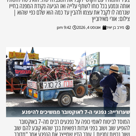
אותה ונמנע בכל כוחו לשתף עלייה ואז הגיעה נקודת המפנה בחייו
שגרמה לו לקבל את עצמו ולהבין עד כמה הוא שלם כפי שהוא |
צילום: אורי מאירוביץ
מירב בן יאיר
אוגוסט 4, 2026
9:42 pm
שערורייה: נפגעי ה-7 לאוקטובר ממשיכים להיפגע
המוסד לביטוח לאומי כופה על נפגעים רבים מה-7 באוקטובר
להופיע שוב ושוב בפני ועדות רפואיות בכך שהוא קובע להם שוב
ושוב נכויות זמניות | עורך הדין שמייצג את הנפגע אמר "מדובר