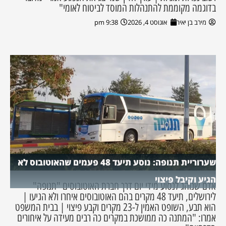
בדוגמה מקוממת להתנהלות המוסד לביטוח לאומי"
מירב בן יאיר
אוגוסט 4, 2026
9:38 pm
שערוריית תנופה: נוסע תיעד 48 פעמים שהאוטובוס לא
הגיע וקיבל פיצוי
אדם שנוהג לנסוע מידי יום דרך חברת האוטובוסים "תנופה"
לירושלים, תיעד 48 מקרים בהם האוטובוסים איחרו ולא הגיעו |
הוא תבע, השופט האמין ל-23 מקרים וקבע פיצוי | בבית המשפט
אמרו: "המתנה כה ממושכת במקרים כה רבים מעידה על איחורים