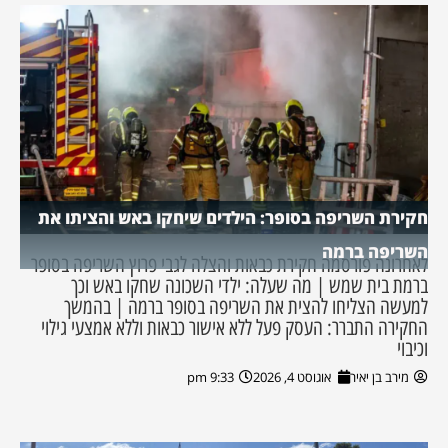
חקירת השריפה בסופר: הילדים שיחקו באש והציתו את
השריפה ברמה
לאחרונה פורסמה חקירת כבאות והצלה לגבי פרוץ השריפה בסופר
ברמת בית שמש | מה שעלה: ילדי השכונה שחקו באש וכך
למעשה הצליחו להצית את השריפה בסופר ברמה | בהמשך
החקירה התברר: העסק פעל ללא אישור כבאות וללא אמצעי גילוי
וכיבוי
מירב בן יאיר
אוגוסט 4, 2026
9:33 pm