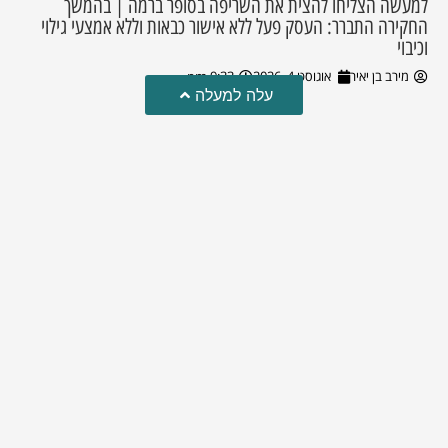
למעשה הצליחו להצית את השריפה בסופר ברמה | בהמשך
החקירה התברר: העסק פעל ללא אישור כבאות וללא אמצעי גילוי
וכיבוי
מירב בן יאיר
אוגוסט 4, 2026
9:33 pm
עלה למעלה
טרגדיה: נקבע מותו של הפעוט שטבע בבריכה
פעוט שטבע בבריכה במושב שדות מיכה, פונה לבית החולים הדסה
עין כרם כשהוא ללא דופק או נשימה | אחרי ניסיונות של החייאה
ממושכים, הרופאים נאלצו לקבוע את מותו | יהי זכרו ברוך