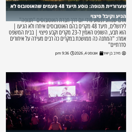
שערוריית תנופה: נוסע תיעד 48 פעמים שהאוטובוס לא
הגיע וקיבל פיצוי
אדם שנוהג לנסוע מידי יום דרך חברת האוטובוסים "תנופה"
לירושלים, תיעד 48 מקרים בהם האוטובוסים איחרו ולא הגיעו |
הוא תבע, השופט האמין ל-23 מקרים וקבע פיצוי | בבית המשפט
אמרו: "המתנה כה ממושכת במקרים כה רבים מעידה על איחורים
סדרתיים"
מירב בן יאיר
אוגוסט 4, 2026
9:36 pm