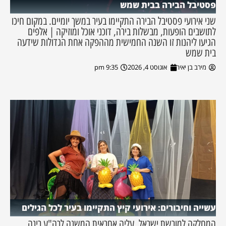
פסטיבל הבירה בבית שמש
שני אירועי פסטיבל הבירה התקיימו בעיר במשך יומיים. במקום חיכו
לתושבים הופעות, מבשלות בירה, דוכני אוכל ומוזיקה | אלפים
הגיעו ליהנות זו השנה החמישית מההפקה אחת הגדולות שידעה
בית שמש
מירב בן יאיר
אוגוסט 4, 2026
9:35 pm
עשייה וחיבורים: אירועי קיץ התקיימו בעיר לכל הגילים
המחלקה למורשת ישראל, עליה אחראית המשנה לרה"ע רינה