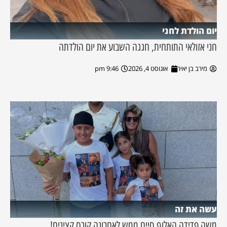
יום הולדת לחני
חני אזולאי התותחית, חגגה השבוע את יום הולדתה
מירב בן יאיר
אוגוסט 4, 2026
9:46 pm
עשה את זה
משה פדידה האלוף סיים ממש לאחרונה קורס קצינים!