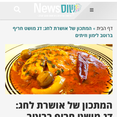
ות
דף הבית
»
המתכון של אושרת לחג: דג מושט חריף
שות החמות
ר בימים
ברוטב לימון וזיתים
ונים באזור
רט
Et ullamco
sollicitudin 
odio conseq
mauris, wisi v
tortor semper
feugiat 
ultricies la
Congue mat
luctus, quam 
המתכון של אושרת לחג:
mi sem
דג מושט חריף ברוטב
לים