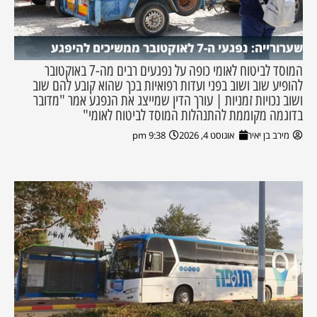
שערורייה: נפגעי ה-7 לאוקטובר ממשיכים להיפגע
המוסד לביטוח לאומי כופה על נפגעים רבים מה-7 באוקטובר
להופיע שוב ושוב בפני ועדות רפואיות בכך שהוא קובע להם שוב
ושוב נכויות זמניות | עורך הדין שמייצג את הנפגע אמר "מדובר
בדוגמה מקוממת להתנהלות המוסד לביטוח לאומי"
מירב בן יאיר
אוגוסט 4, 2026
9:38 pm