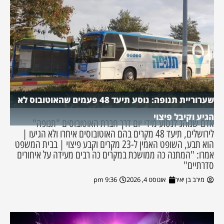
שערוריית תנופה: נוסע תיעד 48 פעמים שהאוטובוס לא
הגיע וקיבל פיצוי
אדם שנוהג לנסוע מידי יום דרך חברת האוטובוסים "תנופה"
לירושלים, תיעד 48 מקרים בהם האוטובוסים איחרו ולא הגיעו |
הוא תבע, השופט האמין ל-23 מקרים וקבע פיצוי | בבית המשפט
אמרו: "המתנה כה ממושכת במקרים כה רבים מעידה על איחורים
סדרתיים"
מירב בן יאיר
אוגוסט 4, 2026
9:36 pm