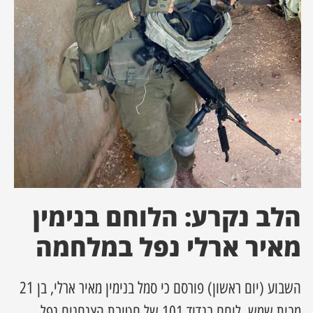
ן מסע מלחמה
ת השבוע
ונים
לות מקומית
דקס עסקים
הלב נקרע: הלוחם בנימין
מאיר ארלי נפל במלחמה
השבוע (יום ראשון) פורסם כי סמל בנימין מאיר ארלי, בן 21
מבית שמש, לוחם בגדוד 101 של חטיבת הצנחנים נפל