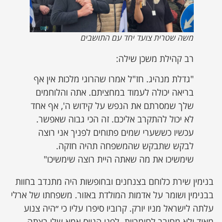
משה שטרית צועד יחד עם התושבים
רב קהילת משכן שילה:
"גדלת מנהיג. חז"ל אמרו שהרוגי מלכות אין אף
בריאה יכולה לעמוד במחציתם. אתה והלוחמים
שלך שמסרתם את הנפש על קידוש ה', אף אחד
לא יכול להתקרב אליכם. זה הכי גבוה שאפשר.
עכשיו כששערי שמים פתוחים לפניך אני רוצה
לבקש שתבקש שהמשפחה תהיה חזקה.
שימשיכו את מה שאתה היית רוצה שימשיכו"
בנימין שירת כלוחם בצנחנים ובחופשות היה מתנדב בחוות
בבנימין ושומר על אדמות המולדת באזור. משפחתו של ארלי
עלתה לישראל מניו יורק. קרוביו סיפרו עליו כי ״היה צנוע
מאוד ולא מחובר לחומריות. לפני הגיוס אמא שלו רצתה