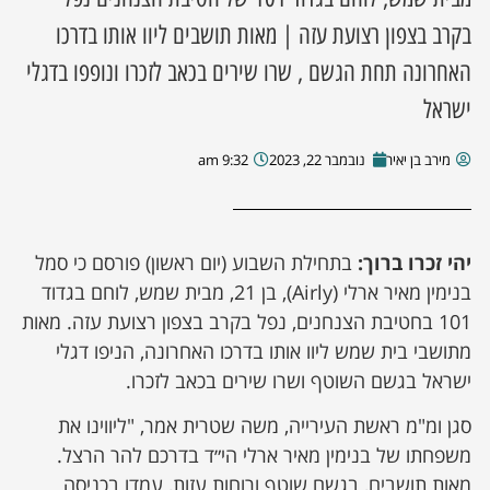
בקרב בצפון רצועת עזה | מאות תושבים ליוו אותו בדרכו
האחרונה תחת הגשם , שרו שירים בכאב לזכרו ונופפו בדגלי
ישראל
מירב בן יאיר
נובמבר 22, 2023
9:32 am
יהי זכרו ברוך:
בתחילת השבוע (יום ראשון) פורסם כי סמל
בנימין מאיר ארלי (Airly), בן 21, מבית שמש, לוחם בגדוד
101 בחטיבת הצנחנים, נפל בקרב בצפון רצועת עזה. מאות
מתושבי בית שמש ליוו אותו בדרכו האחרונה, הניפו דגלי
ישראל בגשם השוטף ושרו שירים בכאב לזכרו.
סגן ומ"מ ראשת העירייה, משה שטרית אמר, "ליווינו את
משפחתו של בנימין מאיר ארלי הי״ד בדרכם להר הרצל.
מאות תושבים, בגשם שוטף ורוחות עזות, עמדו בכניסה