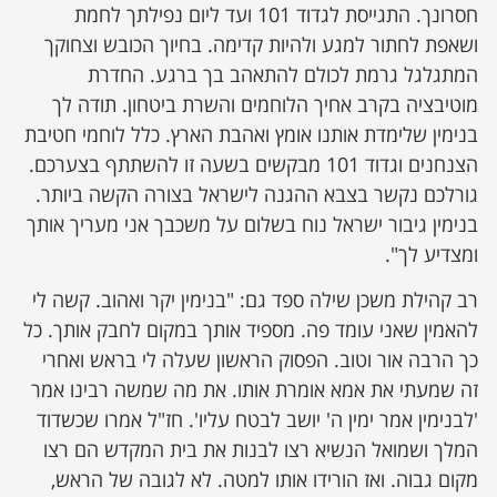
חסרונך. התגייסת לגדוד 101 ועד ליום נפילתך לחמת
ושאפת לחתור למגע ולהיות קדימה. בחיוך הכובש וצחוקך
המתגלגל גרמת לכולם להתאהב בך ברגע. החדרת
מוטיבציה בקרב אחיך הלוחמים והשרת ביטחון. תודה לך
בנימין שלימדת אותנו אומץ ואהבת הארץ. כלל לוחמי חטיבת
הצנחנים וגדוד 101 מבקשים בשעה זו להשתתף בצערכם.
גורלכם נקשר בצבא ההגנה לישראל בצורה הקשה ביותר.
בנימין גיבור ישראל נוח בשלום על משכבך אני מעריך אותך
ומצדיע לך".
רב קהילת משכן שילה ספד גם: "בנימין יקר ואהוב. קשה לי
להאמין שאני עומד פה. מספיד אותך במקום לחבק אותך. כל
כך הרבה אור וטוב. הפסוק הראשון שעלה לי בראש ואחרי
זה שמעתי את אמא אומרת אותו. את מה שמשה רבינו אמר
'לבנימין אמר ימין ה' יושב לבטח עליו'. חז"ל אמרו שכשדוד
המלך ושמואל הנשיא רצו לבנות את בית המקדש הם רצו
מקום גבוה. ואז הורידו אותו למטה. לא לגובה של הראש,