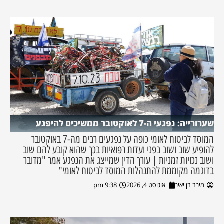
שערורייה: נפגעי ה-7 לאוקטובר ממשיכים להיפגע
המוסד לביטוח לאומי כופה על נפגעים רבים מה-7 באוקטובר
להופיע שוב ושוב בפני ועדות רפואיות בכך שהוא קובע להם שוב
ושוב נכויות זמניות | עורך הדין שמייצג את הנפגע אמר "מדובר
בדוגמה מקוממת להתנהלות המוסד לביטוח לאומי"
מירב בן יאיר
אוגוסט 4, 2026
9:38 pm