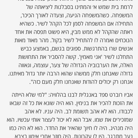
לרמת בית שמש א׳ והמתינו בסבלנות ליציאתה של
המשפחה. כשהמשפחה הגיעה, וצעדה לאורך הכיכר,
התחילה אם המשפחה לסמן לכל הקהל לשיר. כשהיא
ראתה שהקהל לא ממש מבין, היא פשוט תפסה את אחד
הנוכחים ואמרה לו להתחיל לשיר בקול. מהר מאוד מאות
אנשים שרו בהתרגשות. ספוגים בגשם, באמצע כביש
התחלנו לשיר 'אני מאמין'. קשה להסביר את התחושות
האלה, את הערבוביה הגדולה של צער, עוצמה, וגאווה
גדולה שאנחנו חלק ממשהו שהוא הרבה יותר גדול מאיתנו.
אנחנו רק יכולים להודות שאנחנו חלק מעם כזה".
אביו רוברט ספד באנגלית לבנו בהלוויה: "למי שלא הייתה
את הזכות להכיר את בנימין. הוא היה שונא את כל זה שבאו
לכבודו. הוא לא אהב תשומת לב. היה עניו. לא אהב
שמזכירים את שמו. אבל הוא לא יכול לעצור אותי עכשיו. הוא
היה מנהיג. היה לו חיוך שהאיר את החדר. הוא לא היה כמו
נער מתבגר. היו לו עקרונות. היה חוזר אחרי אימון בצבא