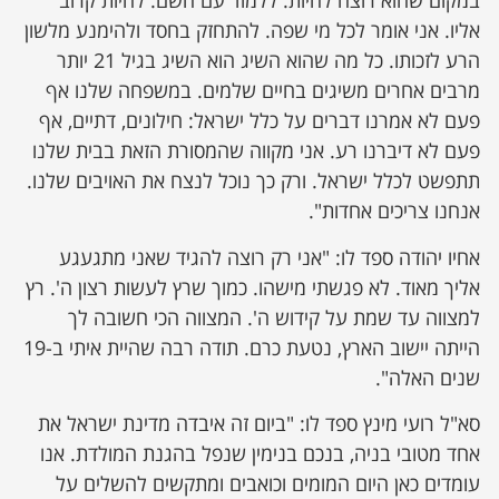
במקום שהוא רוצה להיות. ללמוד עם השם. להיות קרוב
אליו. אני אומר לכל מי שפה. להתחזק בחסד ולהימנע מלשון
הרע לזכותו. כל מה שהוא השיג הוא השיג בגיל 21 יותר
מרבים אחרים משיגים בחיים שלמים. במשפחה שלנו אף
פעם לא אמרנו דברים על כלל ישראל: חילונים, דתיים, אף
פעם לא דיברנו רע. אני מקווה שהמסורת הזאת בבית שלנו
תתפשט לכלל ישראל. ורק כך נוכל לנצח את האויבים שלנו.
אנחנו צריכים אחדות".
אחיו יהודה ספד לו: "אני רק רוצה להגיד שאני מתגעגע
אליך מאוד. לא פגשתי מישהו. כמוך שרץ לעשות רצון ה'. רץ
למצווה עד שמת על קידוש ה'. המצווה הכי חשובה לך
הייתה יישוב הארץ, נטעת כרם. תודה רבה שהיית איתי ב-19
שנים האלה".
סא"ל רועי מינץ ספד לו: "ביום זה איבדה מדינת ישראל את
אחד מטובי בניה, בנכם בנימין שנפל בהגנת המולדת. אנו
עומדים כאן היום המומים וכואבים ומתקשים להשלים על