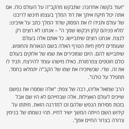
"ועוד בקשה אחרונה: שתבקש מהקב"ה על העולם כולו. אם
אתה יכול תיקח איתך את דוד המלך בעצמו תיגשו לריבנו
של עולם ותגידו לו את הפסוק שדוד המלך כתב על אויבינו:
'מלא פניהם קלון ויבקשו שמך ה" – אנחנו לא רוצים רק
לנצח. אנחנו רוצים שיתביישו. כל אותם אלה בעולם
שעומדים לימין חיות הטרף האלה בשם הנאורות והחופש.
שיתביישו להם. היום שמזכירים את שמו של אלוקים בעולם
כולם חוטפים צמרמורת. כאילו מישהו עומד להירצח. תגיד לו
את זה. שדי. שכשיזכירו את שמו של הקב"ה יתמלאו בחסד.
תתפלל על כולנו".
הרב שמואל אליהו, רבה של צפת: "אלה שמסרו את נפשם
שייכים לעולם האצילות. אלה שבחייהם לא היו שם אבל
בזכות מסירות הנפש שלהם זכו למדרגה הזאת. מיתתו על
קידוש השם הייתה המשך ישיר לחייו. תהי נשמתו של בנימין
צרורה בצרור החיים אמן".