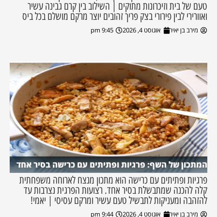
טעם של בית וזיכרונות מתוקים | השילוב בין קרם גבינה עשיר
ואוורירי לבין פירורי בצק פריך זהובים יוצר מרקם מושלם בכל ביס
מירב בן יאיר
אוגוסט 4, 2026
9:45 pm
המתכון של השף: פרגיות ופתיתים עם כרישה בסיר אחד
פרגיות ופתיתים עם כרישה הוא מתכון מנצח לארוחה משפחתית
קלה להכנה שמתבשלת בסיר אחד. רצועות הפרגית נצרבות עד
להזהבה ומעניקות לתבשיל טעם עשיר ומרקם עסיסי | יאמי!
מירב בן יאיר
אוגוסט 4, 2026
9:44 pm