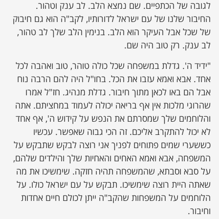
לגובה של הכתפיים. שם נמצא הלב. לב ענק וטהור.
החיבור שלנו של עם ישראל לדורותיו, לקב"ה הוא גם חיבוק
של שכל אבל העיקר הוא הלב. בנימין הלב שלך לב טהור,
לב ענק. רק טוב היה שם.
"ידיד ה'. גדלת במשפחה שכל כולה טוהר, טוב ואהבה לכל
אחד. אבא ואמא עזבו את הכל. בחו"ל היה להם הרבה נוח
אבל הם באו לכאן מתוך חיבור. גדלת מנהיג. חז"ל אמרו
שהרוגי מלכות אין אף בריאה יכולה לעמוד במחציתם. אתה
והלוחמים שלך שמסרתם את הנפש על קידוש ה', אף אחד
לא יכול להתקרב אליכם. זה הכי גבוה שאפשר. עכשיו
כששערי שמים פתוחים לפניך אני רוצה לבקש שתבקש על
המשפחה, אבא ואמא האחים והאחיות שלך והילדים שלהם,
על סבא וסבתא, שהמשפחה תהיה חזקה. שימשיכו את מה
שאתה היית רוצה שימשיכו. תבקש על עם ישראל כולו. על
הלוחמים על המשפחות שהקב"ה ייתן לכולם חיים אחדות
וחיבור.