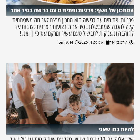
המתכון של השף: פרגיות ופתיתים עם כרישה בסיר אחד
פרגיות ופתיתים עם כרישה הוא מתכון מנצח לארוחה משפחתית
קלה להכנה שמתבשלת בסיר אחד. רצועות הפרגית נצרבות עד
להזהבה ומעניקות לתבשיל טעם עשיר ומרקם עסיסי | יאמי!
מירב בן יאיר
אוגוסט 4, 2026
9:44 pm
להיות כמו שאני
שליו אליהו (בן 10) מבית שמש, נולד עם שיתוק מוחין ומגיל מאוד