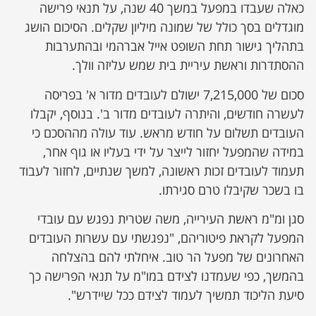
כאלה שעבדו במפעל במשך 40 שנה, על תנאי פרישה
מוגדלים בסך כולל של שמונה מיליון שקלים. הסיכום הושג
בתהליך גישור תחת השופט אייל אברהמי ובהתערבות
ההסתדרות וראשת עיריית בית שמש עליזה וולך.
סכום של 7,215,000 ישולם לעובדים מדור א' בפריסה
לעשרה חודשים, והיתרה לעובדים מדור ב'. בנוסף, יקבלו
העובדים תשלום על חודש מראש. עוד עולה מההסכם כי
במידה שהמפעל יחזור לייצר על ידי בעליו או גוף אחר,
תעמוד לעובדים זכות ראשונה, למשך שנתיים, לחזור לעבוד
בו בשכר שקיבלו טרם סגירתו.
סגן ומ"מ ראשת העירייה, משה שטרית נפגש עם עובדי
המפעל לקראת פיטוריהם, "נפגשתי עם עשרות העובדים
האחרונים של מפעל הר טוב. איחלתי להם בהצלחה
בהמשך, כפי שעמדנו לצידם במו"מ על תנאי הפרישה כך
סיעת הליכוד תמשיך לעמוד לצידם ככל שיידרש".