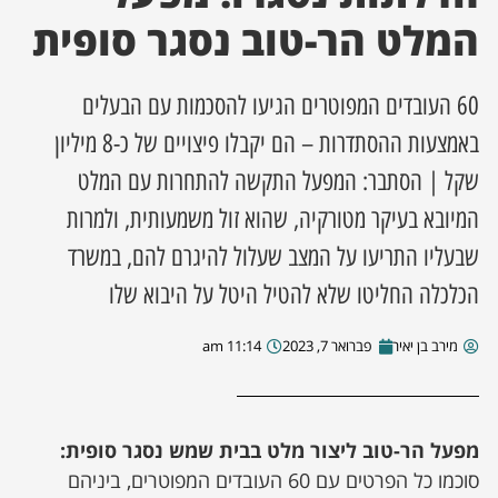
המלט הר-טוב נסגר סופית
ן מסע מלחמה
60 העובדים המפוטרים הגיעו להסכמות עם הבעלים
ת השבוע
באמצעות ההסתדרות – הם יקבלו פיצויים של כ-8 מיליון
ונים
שקל | הסתבר: המפעל התקשה להתחרות עם המלט
המיובא בעיקר מטורקיה, שהוא זול משמעותית, ולמרות
לות מקומית
שבעליו התריעו על המצב שעלול להיגרם להם, במשרד
דקס עסקים
הכלכלה החליטו שלא להטיל היטל על היבוא שלו
מירב בן יאיר
פברואר 7, 2023
11:14 am
מפעל הר-טוב ליצור מלט בבית שמש נסגר סופית:
סוכמו כל הפרטים עם 60 העובדים המפוטרים, ביניהם