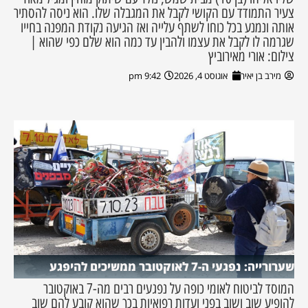
צעיר התמודד עם הקושי לקבל את המגבלה שלו. הוא ניסה להסתיר
אותה ונמנע בכל כוחו לשתף עלייה ואז הגיעה נקודת המפנה בחייו
שגרמה לו לקבל את עצמו ולהבין עד כמה הוא שלם כפי שהוא |
צילום: אורי מאירוביץ
מירב בן יאיר
אוגוסט 4, 2026
9:42 pm
שערורייה: נפגעי ה-7 לאוקטובר ממשיכים להיפגע
המוסד לביטוח לאומי כופה על נפגעים רבים מה-7 באוקטובר
להופיע שוב ושוב בפני ועדות רפואיות בכך שהוא קובע להם שוב