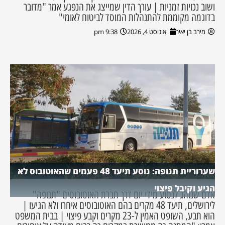
ושוב נכויות זמניות | עורך הדין שמייצג את הנפגע אמר "מדובר
בדוגמה מקוממת להתנהלות המוסד לביטוח לאומי"
מירב בן יאיר
אוגוסט 4, 2026
9:38 pm
שערוריית תנופה: נוסע תיעד 48 פעמים שהאוטובוס לא
הגיע וקיבל פיצוי
אדם שנוהג לנסוע מידי יום דרך חברת האוטובוסים "תנופה"
לירושלים, תיעד 48 מקרים בהם האוטובוסים איחרו ולא הגיעו |
הוא תבע, השופט האמין ל-23 מקרים וקבע פיצוי | בבית המשפט