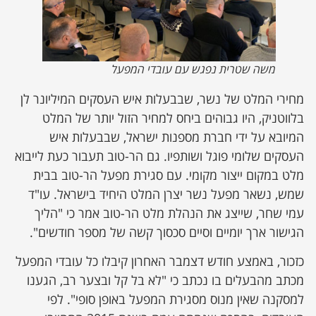
משה שטרית נפגש עם עובדי המפעל
מחירי המלט של נשר, שבבעלות איש העסקים המיליונר לן
בלווטניק, היו גבוהים ביחס למחיר הזול יותר של המלט
המיובא על ידי חברת מספנות ישראל, שבבעלות איש
העסקים שלומי פוגל ושותפיו. גם הר-טוב תעבור כעת לייבוא
מלט במקום ייצור מקומי. עם סגירת מפעל הר-טוב בבית
שמש, נשאר מפעל נשר יצרן המלט היחיד בישראל. עו"ד
עמי שחר, שייצג את הנהלת מלט הר-טוב אמר כי "הליך
הגישור ארך יומיים וסיים סכסוך קשה של מספר חודשים".
כזכור, באמצע חודש דצמבר האחרון קיבלו כל עובדי המפעל
מכתב מהבעלים בו נכתב כי "לא בל קל ובצער רב, הגענו
למסקנה שאין מנוס מסגירת המפעל באופן סופי". לפי