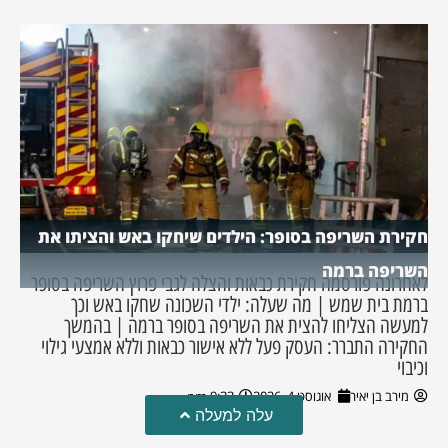
חקירת השריפה בסופר: הילדים שיחקו באש והציתו את
השריפה ברמה
לאחרונה פורסמה חקירת כבאות והצלה לגבי פרוץ השריפה בסופר
ברמת בית שמש | מה שעלה: ילדי השכונה שחקו באש וכך
למעשה הצליחו להצית את השריפה בסופר ברמה | בהמשך
החקירה התברר: העסק פעל ללא אישור כבאות וללא אמצעי גילוי
וכיבוי
מירב בן יאיר
אוגוסט 4, 2026
9:33 pm
עלה למעלה