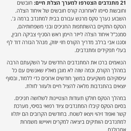
21 מתנדבים הצטרפו למערך הצלת חיים:
חובשים
וחובשות סיימו לאחרונה קורס חובשים של איחוד הצלה.
השבוע נערך טקס מרגש עבורם בבית למתנדב ברמה ג'.
הטקס התקיים בהשתתפות החניכים ובני משפחותיהם,
סמנכ"ל איחוד הצלה לייזר היימן ראש הסניף צביקה רובין,
וסגנו אבי ברלב מדריך הקורס חזי יוזוק, מנהל הגזרה דוד לף
בעלי תפקידים ומתנדבים.
הנואמים ברכו את המתנדבים החדשים על השקעתם הרבה
במהלך הקורס, וכמה שזה לא מובן מאליו שאנשים עם כל
עיסוקיהם משקיעים במשך חודשים ארוכים כדי ללמוד, ובסוף
יוצאים בהתנדבות מלאה להציל חיים ולעזור לזולת.
במהלך הטקס חולקו תעודות הצטיינות לשלושה חניכים.
בסיום הטקס קיבלו המתנדבים ציוד רפואי בסיסי, מערכת
קשר ואפוד זיהוי ויצאו לשטח. בחודשים הקרובים הם יתלוו
למתנדבים הוותיקים ביציאה למקרים ויאיישו משמרות
אמבולנס.