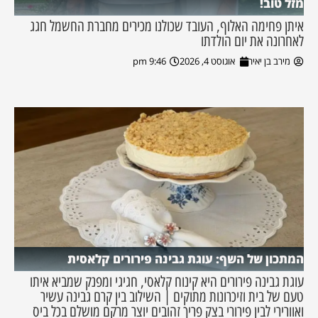
מזל טוב!
איתן פחימה האלוף, העובד שכולנו מכירים מחברת החשמל חגג
לאחרונה את יום הולדתו
מירב בן יאיר
אוגוסט 4, 2026
9:46 pm
המתכון של השף: עוגת גבינה פירורים קלאסית
עוגת גבינה פירורים היא קינוח קלאסי, חגיגי ומפנק שמביא איתו
טעם של בית וזיכרונות מתוקים | השילוב בין קרם גבינה עשיר
ואוורירי לבין פירורי בצק פריך זהובים יוצר מרקם מושלם בכל ביס