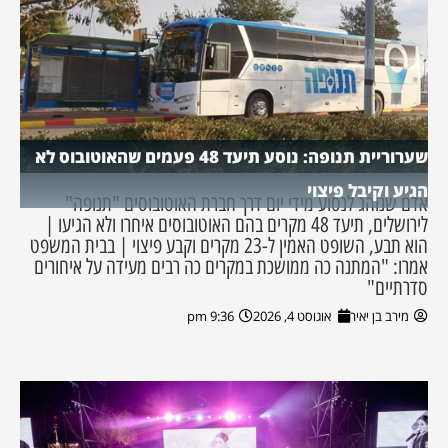
שערוריית תנופה: נוסע תיעד 48 פעמים שהאוטובוס לא
הגיע וקיבל פיצוי
אדם שנוהג לנסוע מידי יום דרך חברת האוטובוסים "תנופה"
לירושלים, תיעד 48 מקרים בהם האוטובוסים איחרו ולא הגיעו |
הוא תבע, השופט האמין ל-23 מקרים וקבע פיצוי | בבית המשפט
אמרו: "המתנה כה ממושכת במקרים כה רבים מעידה על איחורים
סדרתיים"
מירב בן יאיר
אוגוסט 4, 2026
9:36 pm