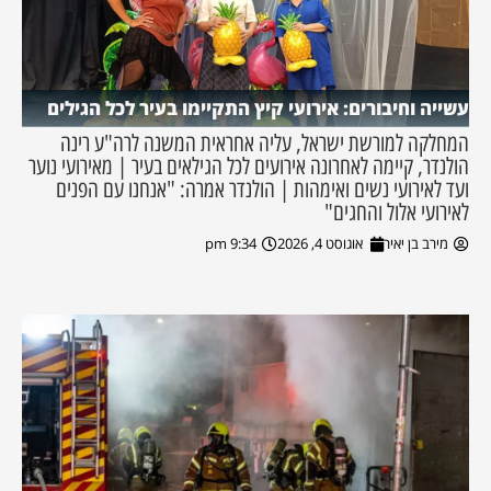
עשייה וחיבורים: אירועי קיץ התקיימו בעיר לכל הגילים
המחלקה למורשת ישראל, עליה אחראית המשנה לרה"ע רינה
הולנדר, קיימה לאחרונה אירועים לכל הגילאים בעיר | מאירועי נוער
ועד לאירועי נשים ואימהות | הולנדר אמרה: "אנחנו עם הפנים
לאירועי אלול והחגים"
מירב בן יאיר
אוגוסט 4, 2026
9:34 pm