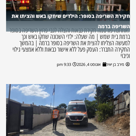
חקירת השריפה בסופר: הילדים שיחקו באש והציתו את
השריפה ברמה
לאחרונה פורסמה חקירת כבאות והצלה לגבי פרוץ השריפה בסופר
ברמת בית שמש | מה שעלה: ילדי השכונה שחקו באש וכך
למעשה הצליחו להצית את השריפה בסופר ברמה | בהמשך
החקירה התברר: העסק פעל ללא אישור כבאות וללא אמצעי גילוי
וכיבוי
מירב בן יאיר
אוגוסט 4, 2026
9:33 pm