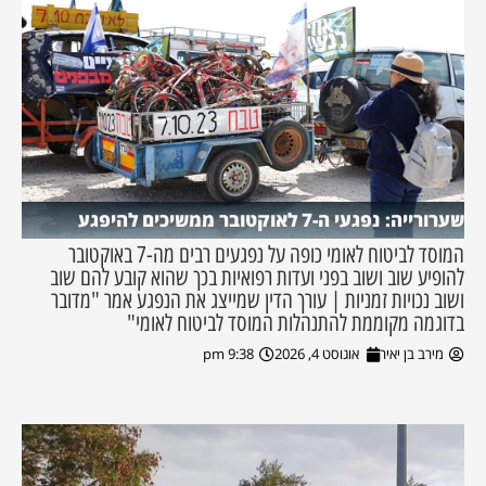
שערורייה: נפגעי ה-7 לאוקטובר ממשיכים להיפגע
המוסד לביטוח לאומי כופה על נפגעים רבים מה-7 באוקטובר
להופיע שוב ושוב בפני ועדות רפואיות בכך שהוא קובע להם שוב
ושוב נכויות זמניות | עורך הדין שמייצג את הנפגע אמר "מדובר
בדוגמה מקוממת להתנהלות המוסד לביטוח לאומי"
מירב בן יאיר
אוגוסט 4, 2026
9:38 pm