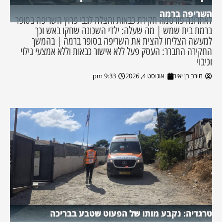
השריפה ברמה
לאחרונה פורסמה חקירת כבאות והצלה לגבי פרוץ השריפה בסופר
ברמת בית שמש | מה שעלה: ילדי השכונה שחקו באש וכך
למעשה הצליחו להצית את השריפה בסופר ברמה | בהמשך
החקירה התברר: העסק פעל ללא אישור כבאות וללא אמצעי גילוי
וכיבוי
מירב בן יאיר
אוגוסט 4, 2026
9:33 pm
טרגדיה: נקבע מותו של הפעוט שטבע בבריכה