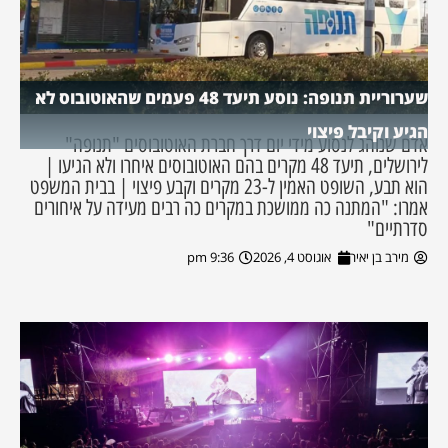
שערוריית תנופה: נוסע תיעד 48 פעמים שהאוטובוס לא
הגיע וקיבל פיצוי
אדם שנוהג לנסוע מידי יום דרך חברת האוטובוסים "תנופה"
לירושלים, תיעד 48 מקרים בהם האוטובוסים איחרו ולא הגיעו |
הוא תבע, השופט האמין ל-23 מקרים וקבע פיצוי | בבית המשפט
אמרו: "המתנה כה ממושכת במקרים כה רבים מעידה על איחורים
סדרתיים"
מירב בן יאיר
אוגוסט 4, 2026
9:36 pm