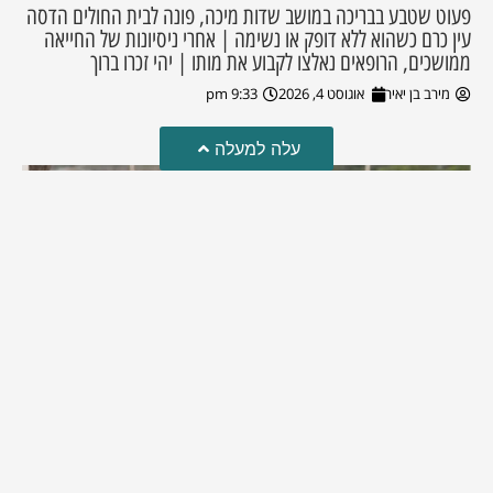
פעוט שטבע בבריכה במושב שדות מיכה, פונה לבית החולים הדסה
עין כרם כשהוא ללא דופק או נשימה | אחרי ניסיונות של החייאה
ממושכים, הרופאים נאלצו לקבוע את מותו | יהי זכרו ברוך
מירב בן יאיר
אוגוסט 4, 2026
9:33 pm
עלה למעלה
מזל טוב!
סמדר כהן האלופה שבתמונה, חגגה את יום הולדתה לאחרונה
מירב בן יאיר
יולי 30, 2026
6:15 pm