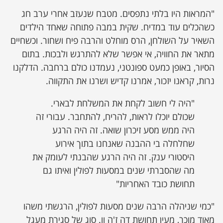
"המראות היו בלתי נתפסים. מטבח שנעזב אחרי ערב חג
כשהכלים עוד במדיח. שקית במבה פתוחה שאחד הילדים
השאיר על השולחן, הרס מוחלט והרבה פיח ושחור. וכשחיים
מתאר את החוויה, אי אפשר שלא להתרגש ולבכות. בתום
הסיור, באופן כמעט ספונטני, נעמדנו כולם ברחבה. הדלקנו
נרות, קראנו יזכור, אמרנו קדיש ושרנו את התקווה.
"היה לי חשוב לקחת את המשלחת לבארי.
שכולם יוכלו לראות, להריח, להתחבר. עבורי זה
היה ממש מסע זיכרון שואה. זה היה הרגע
שחלחלה בי ההבנה שאנחנו בתוך אירוע
היסטורי ענק. זה היה הרגע שהבנתי לעומק את
מה שהסברתי שנים במסעות לפולין ואיתו גם
תחושת כובד האחריות"
"כמי שניהלה הרבה שנים מסעות לפולין, הרגשתי משהו
מאוד מוכר, מעין תחושת דה ז'ה וו. סוג של סגירת מעגל