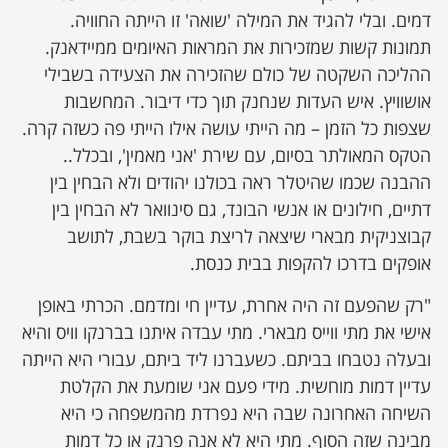
דמים. ובלי להגיד את המילה 'שואה' זו הייתה החוויה.
תמונות קשות שמזכירות את המראות האיומים ממיידאנק.
ההליכה השקטה של כולם שהזכירה את הצעידה בשבילי
אושוויץ. איש העדות שנחנק תוך כדי דיבור. המחשבות
שצפות כל הזמן – מה הייתי עושה אילו הייתי פה כשזה קרה.
הטקס המאולתר בסיום, עם שירת 'אני מאמין', ובכלל..
ההבנה שכמו שהיטלר ראה בכולנו יהודים ולא הבחין בין
דתיים, חילונים או אנשי הבונד, גם סינוואר לא הבחין בין
קבוצניקית מבארי שיצאה לריצת בוקר בשבת, לתושב
אופקים בדרכו להקפות בבית כנסת.
"רק שהפעם זה היה אחרת, עדיין חי ומדמם. הכרתי באופן
אישי את מתי ווייס מבארי. מתי עבדה איתנו בברנקו וויס והיא
ובעלה נטבחו בביתם. כשעברנו ליד ביתם, עבורי היא הייתה
עדיין דמות מוחשית. מידי פעם אני שומעת את הקלטת
השיחה האחרונה שבה היא נפרדת מהמשפחה כי היא
מבינה שזה הסוף. מתי היא לא אנה פרנק או כל דמות