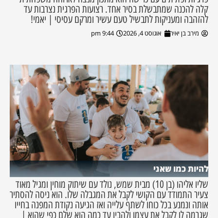
קלה להכנה שמתבשלת בסיר אחד. רצועות הפרגית נצרבות עד
להזהבה ומעניקות לתבשיל טעם עשיר ומרקם עסיסי | יאמי!
מירב בן יאיר
אוגוסט 4, 2026
9:44 pm
להיות כמו שאני
שליו אליהו (בן 10) מבית שמש, נולד עם שיתוק מוחין ומגיל מאוד
צעיר התמודד עם הקושי לקבל את המגבלה שלו. הוא ניסה להסתיר
אותה ונמנע בכל כוחו לשתף עלייה ואז הגיעה נקודת המפנה בחייו
שגרמה לו לקבל את עצמו ולהבין עד כמה הוא שלם כפי שהוא |