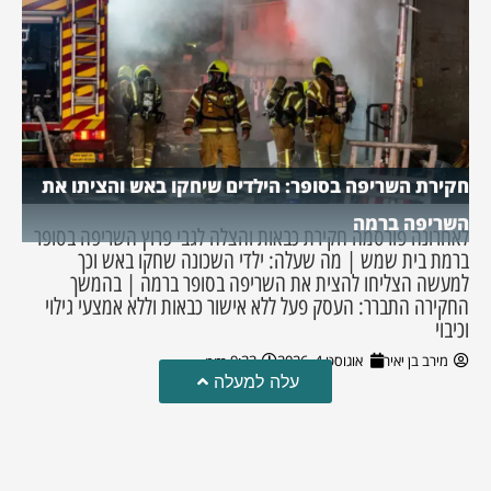
חקירת השריפה בסופר: הילדים שיחקו באש והציתו את
השריפה ברמה
לאחרונה פורסמה חקירת כבאות והצלה לגבי פרוץ השריפה בסופר
ברמת בית שמש | מה שעלה: ילדי השכונה שחקו באש וכך
למעשה הצליחו להצית את השריפה בסופר ברמה | בהמשך
החקירה התברר: העסק פעל ללא אישור כבאות וללא אמצעי גילוי
וכיבוי
מירב בן יאיר
אוגוסט 4, 2026
9:33 pm
עלה למעלה