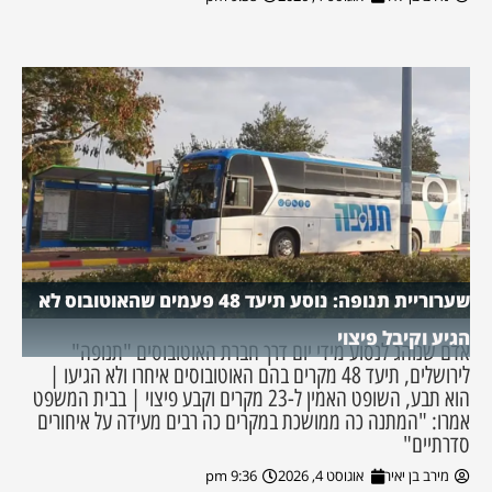
שערוריית תנופה: נוסע תיעד 48 פעמים שהאוטובוס לא
הגיע וקיבל פיצוי
אדם שנוהג לנסוע מידי יום דרך חברת האוטובוסים "תנופה"
לירושלים, תיעד 48 מקרים בהם האוטובוסים איחרו ולא הגיעו |
הוא תבע, השופט האמין ל-23 מקרים וקבע פיצוי | בבית המשפט
אמרו: "המתנה כה ממושכת במקרים כה רבים מעידה על איחורים
סדרתיים"
מירב בן יאיר
אוגוסט 4, 2026
9:36 pm