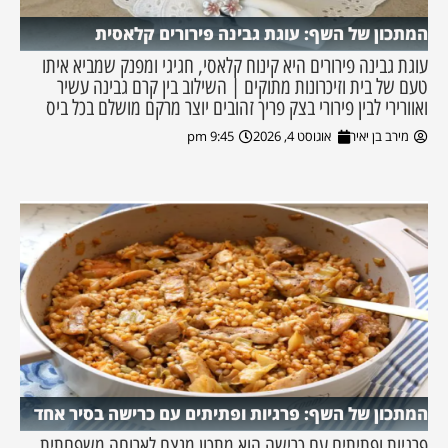
המתכון של השף: עוגת גבינה פירורים קלאסית
עוגת גבינה פירורים היא קינוח קלאסי, חגיגי ומפנק שמביא איתו
טעם של בית וזיכרונות מתוקים | השילוב בין קרם גבינה עשיר
ואוורירי לבין פירורי בצק פריך זהובים יוצר מרקם מושלם בכל ביס
מירב בן יאיר
אוגוסט 4, 2026
9:45 pm
המתכון של השף: פרגיות ופתיתים עם כרישה בסיר אחד
פרגיות ופתיתים עם כרישה הוא מתכון מנצח לארוחה משפחתית