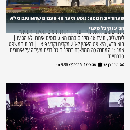
שערוריית תנופה: נוסע תיעד 48 פעמים שהאוטובוס לא
הגיע וקיבל פיצוי
אדם שנוהג לנסוע מידי יום דרך חברת האוטובוסים "תנופה"
לירושלים, תיעד 48 מקרים בהם האוטובוסים איחרו ולא הגיעו |
הוא תבע, השופט האמין ל-23 מקרים וקבע פיצוי | בבית המשפט
אמרו: "המתנה כה ממושכת במקרים כה רבים מעידה על איחורים
סדרתיים"
מירב בן יאיר
אוגוסט 4, 2026
9:36 pm