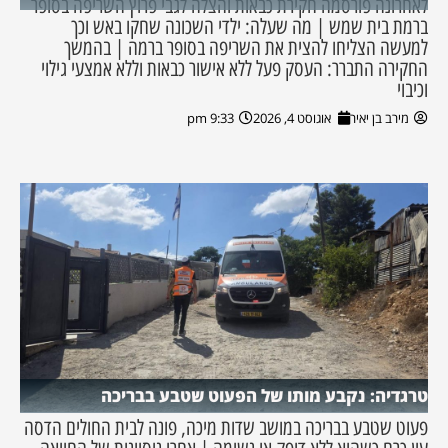
לאחרונה פורסמה חקירת כבאות והצלה לגבי פרוץ השריפה בסופר
ברמת בית שמש | מה שעלה: ילדי השכונה שחקו באש וכך
למעשה הצליחו להצית את השריפה בסופר ברמה | בהמשך
החקירה התברר: העסק פעל ללא אישור כבאות וללא אמצעי גילוי
וכיבוי
מירב בן יאיר
אוגוסט 4, 2026
9:33 pm
טרגדיה: נקבע מותו של הפעוט שטבע בבריכה
פעוט שטבע בבריכה במושב שדות מיכה, פונה לבית החולים הדסה