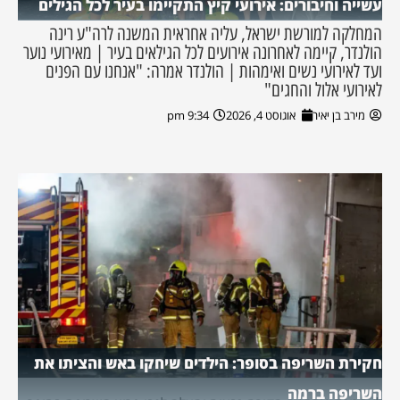
עשייה וחיבורים: אירועי קיץ התקיימו בעיר לכל הגילים
המחלקה למורשת ישראל, עליה אחראית המשנה לרה"ע רינה
הולנדר, קיימה לאחרונה אירועים לכל הגילאים בעיר | מאירועי נוער
ועד לאירועי נשים ואימהות | הולנדר אמרה: "אנחנו עם הפנים
לאירועי אלול והחגים"
מירב בן יאיר
אוגוסט 4, 2026
9:34 pm
חקירת השריפה בסופר: הילדים שיחקו באש והציתו את
השריפה ברמה