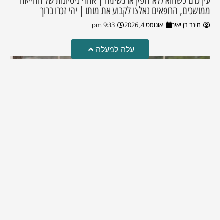
עין כרם כשהוא ללא דופק או נשימה | אחרי ניסיונות של החייאה
ממושכים, הרופאים נאלצו לקבוע את מותו | יהי זכרו ברוך
מירב בן יאיר
אוגוסט 4, 2026
9:33 pm
עלה למעלה
מזל טוב!
סמדר כהן האלופה שבתמונה, חגגה את יום הולדתה לאחרונה
מירב בן יאיר
יולי 30, 2026
6:15 pm