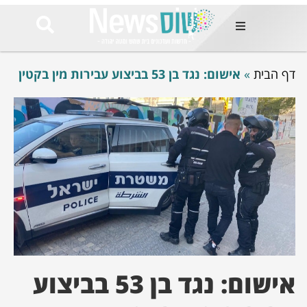
ות
דף הבית
»
אישום: נגד בן 53 בביצוע עבירות מין בקטין
שות החמות
ר בימים
ונים באזור
רט
Et ullamco
sollicitudin 
odio conseq
mauris, wisi v
tortor semper
feugiat 
ultricies la
Congue mat
luctus, quam 
mi sem
אישום: נגד בן 53 בביצוע
לים