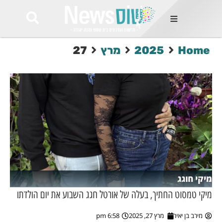
ות
Home
2025
מרץ
27
שות החמות
ר בימים
ונים באזור
רט
Et ullamco
sollicitudin 
odio conseq
mauris, wisi v
tortor semper
feugiat 
ultricies la
Congue mat
מיקי חוגג
luctus, quam 
mi sem
מיקי טמסוט החתיך, בעלה של אורטל חגג השבוע את יום הולדתו
מירב בן יאיר
מרץ 27, 2025
6:58 pm
לים