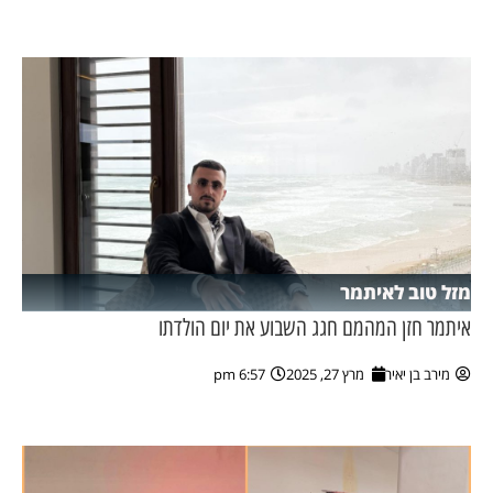
ן מסע מלחמה
ת השבוע
ונים
לות מקומית
דקס עסקים
מזל טוב לאיתמר
איתמר חזן המהמם חגג השבוע את יום הולדתו
מירב בן יאיר
מרץ 27, 2025
6:57 pm