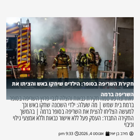
חקירת השריפה בסופר: הילדים שיחקו באש והציתו את
השריפה ברמה
לאחרונה פורסמה חקירת כבאות והצלה לגבי פרוץ השריפה בסופר
ברמת בית שמש | מה שעלה: ילדי השכונה שחקו באש וכך
למעשה הצליחו להצית את השריפה בסופר ברמה | בהמשך
החקירה התברר: העסק פעל ללא אישור כבאות וללא אמצעי גילוי
וכיבוי
מירב בן יאיר
אוגוסט 4, 2026
9:33 pm