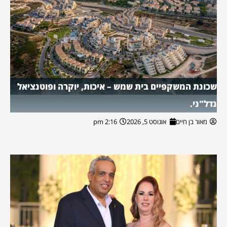
שכונת המשקפיים בית שמש – איכות, יוקרה ופוטנציאל
נדל"ני.
מאור בן חיים
אוגוסט 5, 2026
2:16 pm