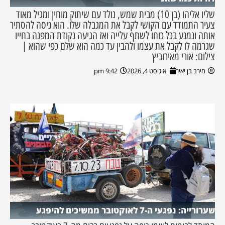
שליו אליהו (בן 10) מבית שמש, נולד עם שיתוק מוחין ומגיל מאוד
צעיר התמודד עם הקושי לקבל את המגבלה שלו. הוא ניסה להסתיר
אותה ונמנע בכל כוחו לשתף עלייה ואז הגיעה נקודת המפנה בחייו
שגרמה לו לקבל את עצמו ולהבין עד כמה הוא שלם כפי שהוא |
צילום: אורי מאירוביץ
מירב בן יאיר
אוגוסט 4, 2026
9:42 pm
שערורייה: נפגעי ה-7 לאוקטובר ממשיכים להיפגע