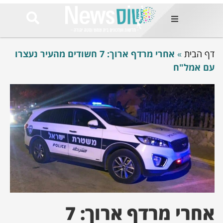
ות
דף הבית
»
אחרי מרדף ארוך: 7 חשודים מהעיר נעצרו
שות החמות
ר בימים
עם אמל"ח
ונים באזור
רט
Et ullamco
sollicitudin 
odio conseq
mauris, wisi v
tortor semper
feugiat 
ultricies la
Congue mat
luctus, quam 
mi sem
אחרי מרדף ארוך: 7
לים