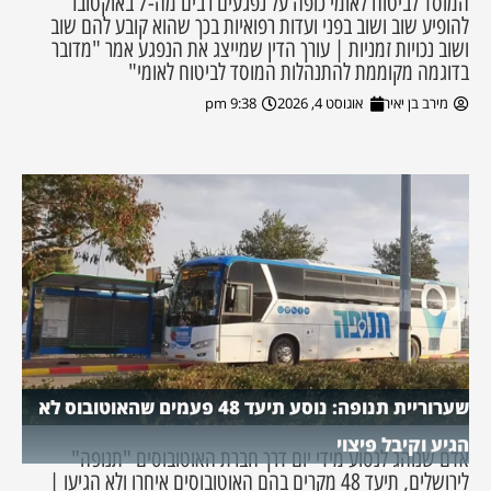
המוסד לביטוח לאומי כופה על נפגעים רבים מה-7 באוקטובר
להופיע שוב ושוב בפני ועדות רפואיות בכך שהוא קובע להם שוב
ושוב נכויות זמניות | עורך הדין שמייצג את הנפגע אמר "מדובר
בדוגמה מקוממת להתנהלות המוסד לביטוח לאומי"
מירב בן יאיר
אוגוסט 4, 2026
9:38 pm
שערוריית תנופה: נוסע תיעד 48 פעמים שהאוטובוס לא
הגיע וקיבל פיצוי
אדם שנוהג לנסוע מידי יום דרך חברת האוטובוסים "תנופה"
לירושלים, תיעד 48 מקרים בהם האוטובוסים איחרו ולא הגיעו |