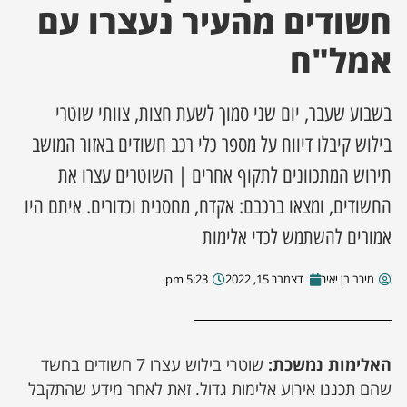
חשודים מהעיר נעצרו עם
ן מסע מלחמה
אמל"ח
ת השבוע
בשבוע שעבר, יום שני סמוך לשעת חצות, צוותי שוטרי
ונים
בילוש קיבלו דיווח על מספר כלי רכב חשודים באזור המושב
תירוש המתכוונים לתקוף אחרים | השוטרים עצרו את
לות מקומית
החשודים, ומצאו ברכבם: אקדח, מחסנית וכדורים. איתם היו
אמורים להשתמש לכדי אלימות
דקס עסקים
מירב בן יאיר
דצמבר 15, 2022
5:23 pm
האלימות נמשכת:
שוטרי בילוש עצרו 7 חשודים בחשד
שהם תכננו אירוע אלימות גדול. זאת לאחר מידע שהתקבל