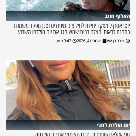
האלוף חוגג
יוסי אסרף, מפקד יחידת לחילוצים מיוחדים וסגן מפקד משמרת
בתחנת כבאות והצלה בבית שמש חגג את יום הולדתו השבוע
מירב בן יאיר
אוגוסט 4, 2026
9:47 pm
יום הולדת לחני
חני אזולאי התותחית, חגגה השבוע את יום הולדתה