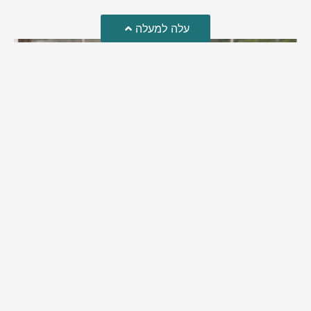
עלה למעלה
מזל טוב!
סמדר כהן האלופה שבתמונה, חגגה את יום הולדתה לאחרונה
מירב בן יאיר
יולי 30, 2026
6:15 pm