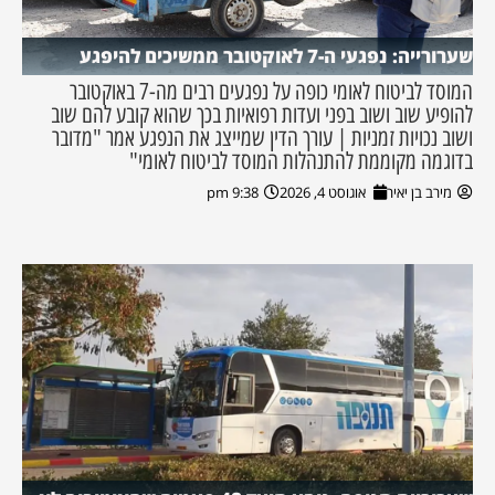
שערורייה: נפגעי ה-7 לאוקטובר ממשיכים להיפגע
המוסד לביטוח לאומי כופה על נפגעים רבים מה-7 באוקטובר
להופיע שוב ושוב בפני ועדות רפואיות בכך שהוא קובע להם שוב
ושוב נכויות זמניות | עורך הדין שמייצג את הנפגע אמר "מדובר
בדוגמה מקוממת להתנהלות המוסד לביטוח לאומי"
מירב בן יאיר
אוגוסט 4, 2026
9:38 pm