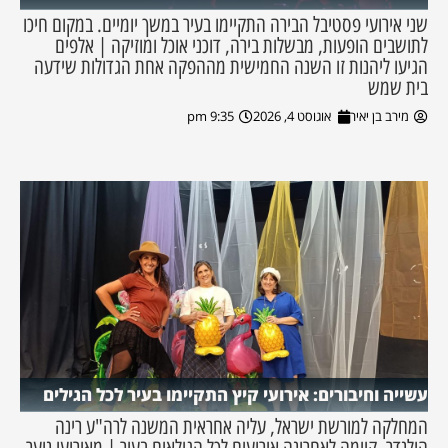
שני אירועי פסטיבל הבירה התקיימו בעיר במשך יומיים. במקום חיכו
לתושבים הופעות, מבשלות בירה, דוכני אוכל ומוזיקה | אלפים
הגיעו ליהנות זו השנה החמישית מההפקה אחת הגדולות שידעה
בית שמש
מירב בן יאיר
אוגוסט 4, 2026
9:35 pm
עשייה וחיבורים: אירועי קיץ התקיימו בעיר לכל הגילים
המחלקה למורשת ישראל, עליה אחראית המשנה לרה"ע רינה
הולנדר, קיימה לאחרונה אירועים לכל הגילאים בעיר | מאירועי נוער