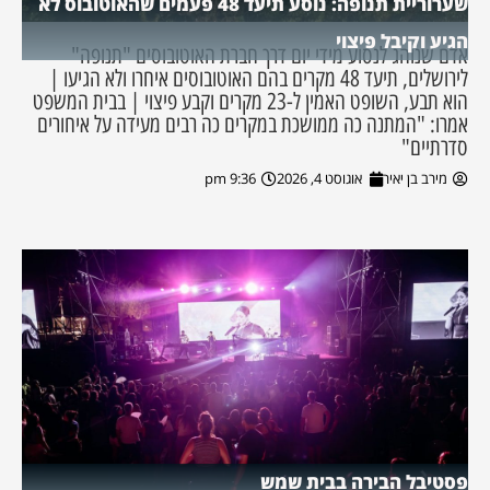
שערוריית תנופה: נוסע תיעד 48 פעמים שהאוטובוס לא
הגיע וקיבל פיצוי
אדם שנוהג לנסוע מידי יום דרך חברת האוטובוסים "תנופה"
לירושלים, תיעד 48 מקרים בהם האוטובוסים איחרו ולא הגיעו |
הוא תבע, השופט האמין ל-23 מקרים וקבע פיצוי | בבית המשפט
אמרו: "המתנה כה ממושכת במקרים כה רבים מעידה על איחורים
סדרתיים"
מירב בן יאיר
אוגוסט 4, 2026
9:36 pm
פסטיבל הבירה בבית שמש