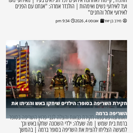
ועד לאירועי נשים ואימהות | הולנדר אמרה: "אנחנו עם הפנים
לאירועי אלול והחגים"
מירב בן יאיר
אוגוסט 4, 2026
9:34 pm
חקירת השריפה בסופר: הילדים שיחקו באש והציתו את
השריפה ברמה
לאחרונה פורסמה חקירת כבאות והצלה לגבי פרוץ השריפה בסופר
ברמת בית שמש | מה שעלה: ילדי השכונה שחקו באש וכך
למעשה הצליחו להצית את השריפה בסופר ברמה | בהמשך