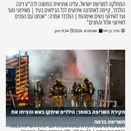
המחלקה למורשת ישראל, עליה אחראית המשנה לרה"ע רינה
הולנדר, קיימה לאחרונה אירועים לכל הגילאים בעיר | מאירועי נוער
ועד לאירועי נשים ואימהות | הולנדר אמרה: "אנחנו עם הפנים
לאירועי אלול והחגים"
מירב בן יאיר
אוגוסט 4, 2026
9:34 pm
חקירת השריפה בסופר: הילדים שיחקו באש והציתו את
השריפה ברמה
לאחרונה פורסמה חקירת כבאות והצלה לגבי פרוץ השריפה בסופר