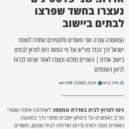
נעצרו בחשד שפרצו
ן מסע מלחמה
לבתים ביישוב
ת השבוע
המשטרה עצרה שני חשודים פלסטינים שחדרו לשטח
ונים
ישראל דרך הגדר מיו"ש ועל פי החשד ניסו לפרוץ לבתים
בישוב אדרת | השניים נמלטו ונעצרו לאחר שניסו לברוח
לות מקומית
לכיוון השטחים
דקס עסקים
מירב בן יאיר
מרץ 2, 2022
9:58 am
ניסו לפרוץ לבית באדרת ונתפסו:
לאחרונה איתרו שוטרי
מג"ב האמונים על ביטחון ישובים סמוכי גדר במועצה
האזורית מטה יהודה (דרום מזרחית לבית שמש), חשודים