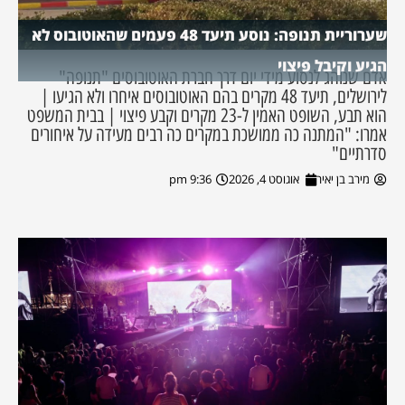
שערוריית תנופה: נוסע תיעד 48 פעמים שהאוטובוס לא
הגיע וקיבל פיצוי
אדם שנוהג לנסוע מידי יום דרך חברת האוטובוסים "תנופה"
לירושלים, תיעד 48 מקרים בהם האוטובוסים איחרו ולא הגיעו |
הוא תבע, השופט האמין ל-23 מקרים וקבע פיצוי | בבית המשפט
אמרו: "המתנה כה ממושכת במקרים כה רבים מעידה על איחורים
סדרתיים"
מירב בן יאיר
אוגוסט 4, 2026
9:36 pm