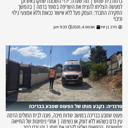
ברמת בית שמש | מה שעלה: ילדי השכונה שחקו באש וכך
למעשה הצליחו להצית את השריפה בסופר ברמה | בהמשך
החקירה התברר: העסק פעל ללא אישור כבאות וללא אמצעי גילוי
וכיבוי
מירב בן יאיר
אוגוסט 4, 2026
9:33 pm
טרגדיה: נקבע מותו של הפעוט שטבע בבריכה
פעוט שטבע בבריכה במושב שדות מיכה, פונה לבית החולים הדסה
עין כרם כשהוא ללא דופק או נשימה | אחרי ניסיונות של החייאה
ממושכים, הרופאים נאלצו לקבוע את מותו | יהי זכרו ברוך