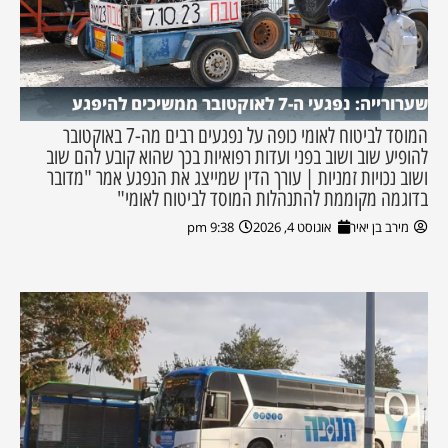
שערורייה: נפגעי ה-7 לאוקטובר ממשיכים להיפגע
המוסד לביטוח לאומי כופה על נפגעים רבים מה-7 באוקטובר
להופיע שוב ושוב בפני ועדות רפואיות בכך שהוא קובע להם שוב
ושוב נכויות זמניות | עורך הדין שמייצג את הנפגע אמר "מדובר
בדוגמה מקוממת להתנהלות המוסד לביטוח לאומי"
מירב בן יאיר
אוגוסט 4, 2026
9:38 pm