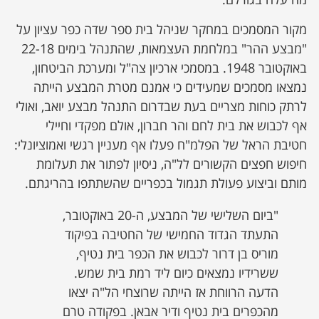
מקור המסמכים במחקר שניהל בית ספר שדה כפר עציון על
"מבצע ההר" במלחמת העצמאות, שהתנהל בימים 22-18
באוקטובר 1948. במסמכי ארכיון צה"ל ומערכת הביטחון,
נמצאו מסמכים שמעידים כי אמנם מטרת המבצע הייתה
לרתק כוחות מצריים בעת שבדרום התנהל מבצע יואב, ואולי
אף לכבוש את בית לחם והר חברון, אולם מפקדי וחיילי
חטיבת הראל של הפלמ"ח פעלו אף מעניין רגשי ואמוציונלי:
חיפוש חפצים הקשורים לל"ה, ניסיון לפתור את תעלומת
מותם וביצוע פעולת תגמול בכפריים שהשתתפו בהריגתם.
"ביום השלישי של המבצע, ה-20 באוקטובר,
התעתד הגדוד החמישי של החטיבה בפיקוד
מוריס בן דרור לכבוש את הכפר בית נטיף,
ששרידיו נמצאים כיום ליד רמת בית שמש.
הדעה הרווחת אז הייתה שרוצחי הל"ה יצאו
מהכפרים בית נטיף ודיר אבאן. בפקודה טרם