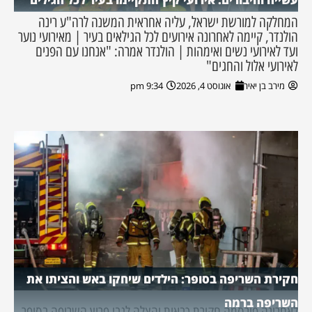
המחלקה למורשת ישראל, עליה אחראית המשנה לרה"ע רינה
הולנדר, קיימה לאחרונה אירועים לכל הגילאים בעיר | מאירועי נוער
ועד לאירועי נשים ואימהות | הולנדר אמרה: "אנחנו עם הפנים
לאירועי אלול והחגים"
מירב בן יאיר
אוגוסט 4, 2026
9:34 pm
חקירת השריפה בסופר: הילדים שיחקו באש והציתו את
השריפה ברמה
לאחרונה פורסמה חקירת כבאות והצלה לגבי פרוץ השריפה בסופר