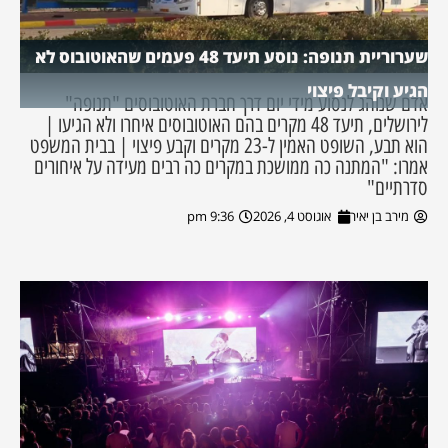
שערוריית תנופה: נוסע תיעד 48 פעמים שהאוטובוס לא
הגיע וקיבל פיצוי
אדם שנוהג לנסוע מידי יום דרך חברת האוטובוסים "תנופה"
לירושלים, תיעד 48 מקרים בהם האוטובוסים איחרו ולא הגיעו |
הוא תבע, השופט האמין ל-23 מקרים וקבע פיצוי | בבית המשפט
אמרו: "המתנה כה ממושכת במקרים כה רבים מעידה על איחורים
סדרתיים"
מירב בן יאיר
אוגוסט 4, 2026
9:36 pm