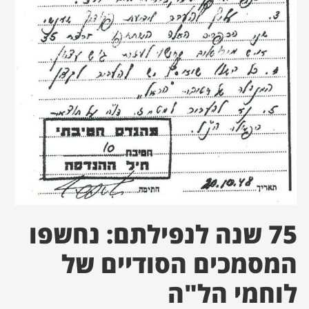
ן מסע מלחמה
ת השבוע
ונים
לות מקומית
דקס עסקים
75 שנה לנפילתם: נחשפו
המסמכים הסודיים של
לוחמי הל"ה