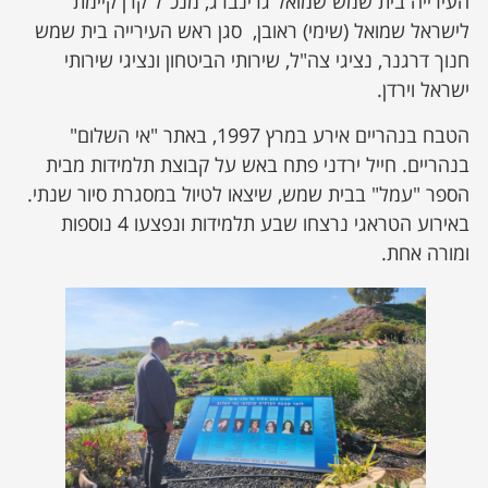
העירייה בית שמש שמואל גרינברג, מנכ"ל קרן קיימת
לישראל שמואל (שימי) ראובן, סגן ראש העירייה בית שמש
חנוך דרגנר, נציגי צה"ל, שירותי הביטחון ונציגי שירותי
ישראל וירדן.
הטבח בנהריים אירע במרץ 1997, באתר "אי השלום"
בנהריים. חייל ירדני פתח באש על קבוצת תלמידות מבית
הספר "עמל" בבית שמש, שיצאו לטיול במסגרת סיור שנתי.
באירוע הטראגי נרצחו שבע תלמידות ונפצעו 4 נוספות
ומורה אחת.