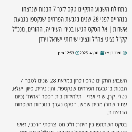
בתחילת השבוע התקיים טקס לזכר 7 הבנות שנרצחו
ן מסע מלחמה
בנהריים לפני 28 שנים בגבעת הפרחים שנקטפו בגבעת
אשדות | אל הטקס הגיעו בכירי העירייה, ההורים, מנכ"ל
ת השבוע
קק"ל נציגי צה"ל ונציגי שירותי ישראל וירדן
ונים
מירב בן יאיר
מרץ 4, 2025
12:53 pm
לות מקומית
דקס עסקים
השבוע התקיים טקס זיכרון במלאת 28 שנים לטבח 7
הבנות ב"גבעת הפרחים שנקטפו", והן: נירית, סיוון, יעלא,
נטלי, קרן, שירי ועדי – תלמידות בית הספר "אמית" (כיום
עתיד שחר) מבית שמש. הטקס נערך בנוכחות משפחות
הנרצחות.
בטקס השתתפו בין היתר: ח"כ מטי צרפתי הרכבי, ראש