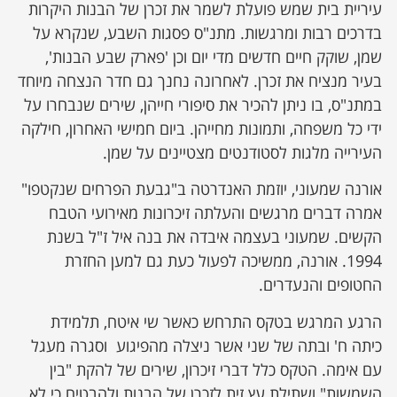
עיריית בית שמש פועלת לשמר את זכרן של הבנות היקרות
בדרכים רבות ומרגשות. מתנ"ס פסגות השבע, שנקרא על
שמן, שוקק חיים חדשים מדי יום וכן 'פארק שבע הבנות',
בעיר מנציח את זכרן. לאחרונה נחנך גם חדר הנצחה מיוחד
במתנ"ס, בו ניתן להכיר את סיפורי חייהן, שירים שנבחרו על
ידי כל משפחה, ותמונות מחייהן. ביום חמישי האחרון, חילקה
העירייה מלגות לסטודנטים מצטיינים על שמן.
אורנה שמעוני, יוזמת האנדרטה ב"גבעת הפרחים שנקטפו"
אמרה דברים מרגשים והעלתה זיכרונות מאירועי הטבח
הקשים. שמעוני בעצמה איבדה את בנה איל ז"ל בשנת
1994. אורנה, ממשיכה לפעול כעת גם למען החזרת
החטופים והנעדרים.
הרגע המרגש בטקס התרחש כאשר שי איטח, תלמידת
כיתה ח' ובתה של שני אשר ניצלה מהפיגוע וסגרה מעגל
עם אימה. הטקס כלל דברי זיכרון, שירים של להקת "בין
השמשות" ושתילת עץ זית לזכרן של הבנות ולהבטיח כי לא