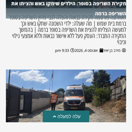
חקירת השריפה בסופר: הילדים שיחקו באש והציתו את
השריפה ברמה
לאחרונה פורסמה חקירת כבאות והצלה לגבי פרוץ השריפה בסופר
ברמת בית שמש | מה שעלה: ילדי השכונה שחקו באש וכך
למעשה הצליחו להצית את השריפה בסופר ברמה | בהמשך
החקירה התברר: העסק פעל ללא אישור כבאות וללא אמצעי גילוי
וכיבוי
מירב בן יאיר
אוגוסט 4, 2026
9:33 pm
עלה למעלה