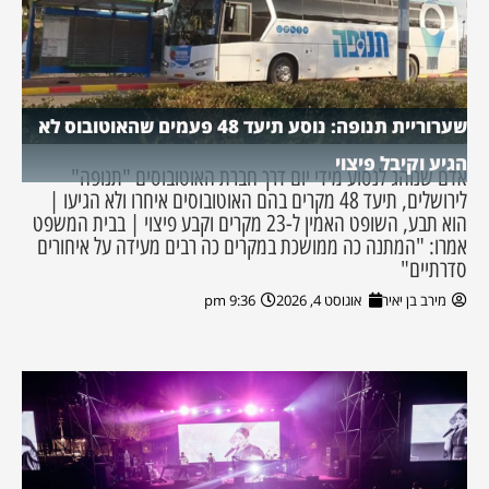
שערוריית תנופה: נוסע תיעד 48 פעמים שהאוטובוס לא
הגיע וקיבל פיצוי
אדם שנוהג לנסוע מידי יום דרך חברת האוטובוסים "תנופה"
לירושלים, תיעד 48 מקרים בהם האוטובוסים איחרו ולא הגיעו |
הוא תבע, השופט האמין ל-23 מקרים וקבע פיצוי | בבית המשפט
אמרו: "המתנה כה ממושכת במקרים כה רבים מעידה על איחורים
סדרתיים"
מירב בן יאיר
אוגוסט 4, 2026
9:36 pm