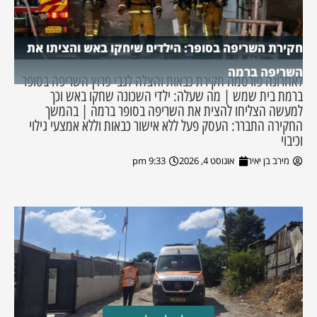
חקירת השריפה בסופר: הילדים שיחקו באש והציתו את
השריפה ברמה
לאחרונה פורסמה חקירת כבאות והצלה לגבי פרוץ השריפה בסופר
ברמת בית שמש | מה שעלה: ילדי השכונה שחקו באש וכך
למעשה הצליחו להצית את השריפה בסופר ברמה | בהמשך
החקירה התברר: העסק פעל ללא אישור כבאות וללא אמצעי גילוי
וכיבוי
מירב בן יאיר
אוגוסט 4, 2026
9:33 pm