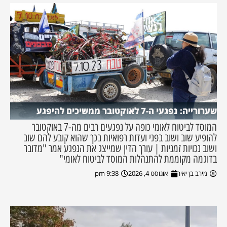
שערורייה: נפגעי ה-7 לאוקטובר ממשיכים להיפגע
המוסד לביטוח לאומי כופה על נפגעים רבים מה-7 באוקטובר
להופיע שוב ושוב בפני ועדות רפואיות בכך שהוא קובע להם שוב
ושוב נכויות זמניות | עורך הדין שמייצג את הנפגע אמר "מדובר
בדוגמה מקוממת להתנהלות המוסד לביטוח לאומי"
מירב בן יאיר
אוגוסט 4, 2026
9:38 pm