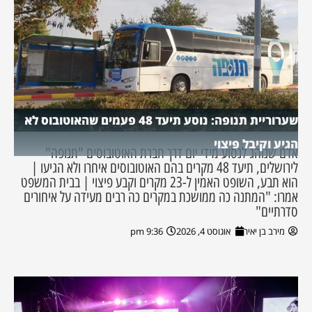
שערוריית תנופה: נוסע תיעד 48 פעמים שהאוטובוס לא
הגיע וקיבל פיצוי
אדם שנוהג לנסוע מידי יום דרך חברת האוטובוסים "תנופה"
לירושלים, תיעד 48 מקרים בהם האוטובוסים איחרו ולא הגיעו |
הוא תבע, השופט האמין ל-23 מקרים וקבע פיצוי | בבית המשפט
אמרו: "המתנה כה ממושכת במקרים כה רבים מעידה על איחורים
סדרתיים"
מירב בן יאיר
אוגוסט 4, 2026
9:36 pm