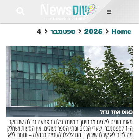
ות
Home
2025
ספטמבר
4
שות החמות
ר בימים
ונים באזור
רט
Et ullamco
sollicitudin 
odio conseq
mauris, wisi v
tortor semper
feugiat 
ultricies la
Congue mat
כאוס אחד גדול
luctus, quam 
mi sem
מאות הורים לילדים מהחינוך המיוחד גילו בהפתעה גדולה שבבוקר
ה-1 לספטמבר, שערי הגנים ובתי הספר נעולים, אין הסעות ושחלק
מהילדים לא קיבלו שיבוץ | הם צלצלו לעירייה בבהלה – ונותרו ללא
לים