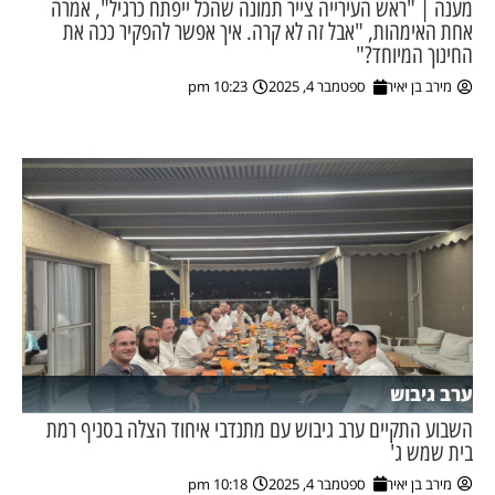
מענה | "ראש העירייה צייר תמונה שהכל ייפתח כרגיל", אמרה
אחת האימהות, "אבל זה לא קרה. איך אפשר להפקיר ככה את
ן מסע מלחמה
החינוך המיוחד?"
מירב בן יאיר
ספטמבר 4, 2025
10:23 pm
ת השבוע
ונים
לות מקומית
דקס עסקים
ערב גיבוש
השבוע התקיים ערב גיבוש עם מתנדבי איחוד הצלה בסניף רמת
בית שמש ג'
מירב בן יאיר
ספטמבר 4, 2025
10:18 pm