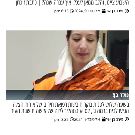
השבוע ציינו, והלב ממאן לעכל. איך עברה שנה? | כתבת זיכרון
מירב בן יאיר
אוקטובר 9, 2024
6:13 pm
ן מסע מלחמה
ת השבוע
ונים
לות מקומית
דקס עסקים
נולד בן!
בשעה שלוש לפנות בוקר חובשות רפואת חירום של איחוד הצלה
הגיעו לבית ברמה ג', לסייע בתהליך לידה של אישה תושבת העיר
מירב בן יאיר
אוקטובר 9, 2024
3:25 pm