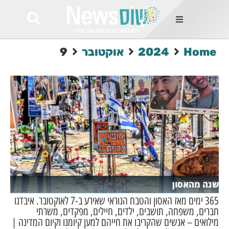
ות
Home
2024
אוקטובר
9
שות החמות
ר בימים
ונים באזור
רט
Et ullamco
sollicitudin 
odio conseq
mauris, wisi v
tortor semper
feugiat 
ultricies la
Congue mat
שנה מהאסון
luctus, quam 
mi sem
365 ימים מאז האסון והטבח הנוראי שאירע ב-7 לאוקטובר. איבדנו
חברים, משפחה, תושבים, ילדים, חיילים, מפקדים, משרתי
מילואים – אנשים שהקריבו את חייהם למען קיומנו וקיום המדינה |
לים