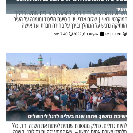
העיר
השבוע נבחר ועד עובדים חדש במפעל מנועי בית שמש. בהליך
דמוקרטי וראוי | שלום אדרי, יו"ר סיעת הליכוד ומומנה על העיר
הוותיקה נרגש על המהלך ובירך על בחירה חברת ועד אישה
מירב בן יאיר
אוקטובר 6, 2022
7:40 pm
ישיבת נחשון: פתחו שנה בעליה לרגל לירושלים
להיות גדולים: כחלק ממסורת שנתית לפתוח את השנה יחד, כלל
תלמידי ישיבת אמית נחשון – יצאו למסע 'להיות גדולים'. השנה