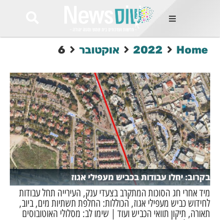
ות
Home
2022
אוקטובר
6
שות החמות
ר בימים
ונים באזור
רט
Et ullamco
sollicitudin 
odio conseq
mauris, wisi v
tortor semper
feugiat 
ultricies la
Congue mat
בקרוב: יחלו עבודות בכביש מעפילי אגוז
luctus, quam 
mi sem
מיד אחרי חג הסוכות המתקרב בצעדי ענק, העירייה תחל עבודות
לחידוש כביש מעפילי אגוז, הכוללות: החלפת תשתיות מים, ביוב,
תאורה, תיקון תוואי הכביש ועוד | שימו לב: מסלולי האוטובוסים
לים