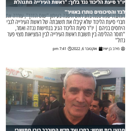
יו"ר סיעת הליכוד נגד בלוך: "ראשת העירייה מתנהלת
לבד והסיכומים נותרו באוויר"
הכתבה שפורסמה בחג ראש השנה בעיתון "שוס הדרך", עוררה את
חברי סיעת הליכוד שלא קיבלו את תשובתה של ראשת העירייה לגבי
היחסים בניהם | יו"ר סיעת הליכוד הגיב בנחישות נגדה ואמר,
"חוסר ההלימה בין תשובת ראשת העירייה לבין המציאות מצוי פער
גדול"
מירב בן יאיר
אוקטובר 6, 2022
7:41 pm
מנועי בית שמש: בחרו ועד חדש המורכב רובו מתושבי