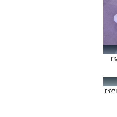
אים
 לצאת