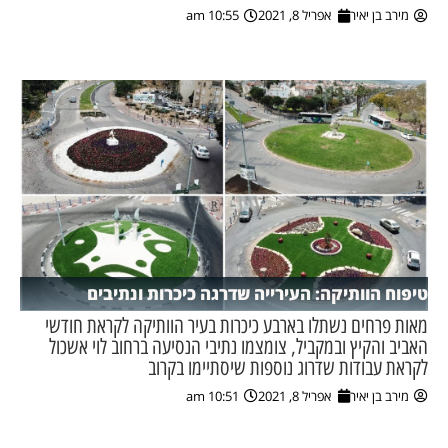
מירב בן יאיר
אפריל 8, 2021
10:55 am
ן מסע מלחמה
ת השבוע
ונים
לות מקומית
דקס עסקים
טיפוח הוותיקה: העירייה שדרגה כיכרות ונתיבים
מאות פרחים נשתלו בארבע כיכרות בעיר הוותיקה לקראת חודשי
האביב והקיץ ובמקביל, צומצמו נתיבי הנסיעה ברחוב לוי אשכול
לקראת עבודות שדרוג נוספות שיסתיימו בקרוב
מירב בן יאיר
אפריל 8, 2021
10:51 am