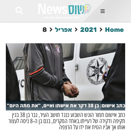
ות
Home
2021
אפריל
8
שות החמות
ר בימים
ונים באזור
רט
Et ullamco
sollicitudin 
odio conseq
mauris, wisi v
tortor semper
feugiat 
ultricies la
Congue mat
כתב אישום: בן 38 דקר את אישתו ואיים, "את מתה היום"
luctus, quam 
mi sem
כתב אישום חמור הוגש השבוע כנגד תושב העיר, גבר בן 38 בגין
תקיפה ודקירה של רעייתו.באחד המקרים, בנם בן ה-8 ניסה לעצור
אותו אך אביו הטיח את ידו על הרצפה
לים