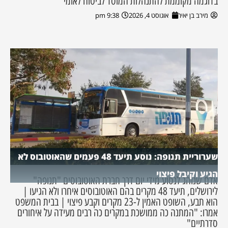
בדוגמה מקוממת להתנהלות המוסד לביטוח לאומי"
מירב בן יאיר
אוגוסט 4, 2026
9:38 pm
שערוריית תנופה: נוסע תיעד 48 פעמים שהאוטובוס לא
הגיע וקיבל פיצוי
אדם שנוהג לנסוע מידי יום דרך חברת האוטובוסים "תנופה"
לירושלים, תיעד 48 מקרים בהם האוטובוסים איחרו ולא הגיעו |
הוא תבע, השופט האמין ל-23 מקרים וקבע פיצוי | בבית המשפט
אמרו: "המתנה כה ממושכת במקרים כה רבים מעידה על איחורים
סדרתיים"