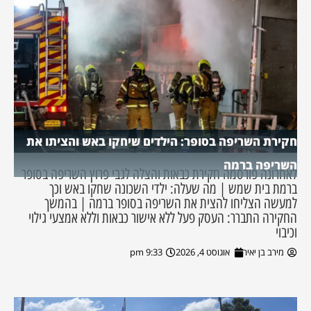
חקירת השריפה בסופר: הילדים שיחקו באש והציתו את
השריפה ברמה
לאחרונה פורסמה חקירת כבאות והצלה לגבי פרוץ השריפה בסופר
ברמת בית שמש | מה שעלה: ילדי השכונה שחקו באש וכך
למעשה הצליחו להצית את השריפה בסופר ברמה | בהמשך
החקירה התברר: העסק פעל ללא אישור כבאות וללא אמצעי גילוי
וכיבוי
מירב בן יאיר
אוגוסט 4, 2026
9:33 pm