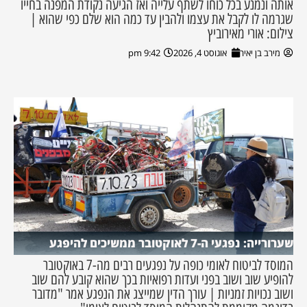
אותה ונמנע בכל כוחו לשתף עלייה ואז הגיעה נקודת המפנה בחייו
שגרמה לו לקבל את עצמו ולהבין עד כמה הוא שלם כפי שהוא |
צילום: אורי מאירוביץ
מירב בן יאיר
אוגוסט 4, 2026
9:42 pm
שערורייה: נפגעי ה-7 לאוקטובר ממשיכים להיפגע
המוסד לביטוח לאומי כופה על נפגעים רבים מה-7 באוקטובר
להופיע שוב ושוב בפני ועדות רפואיות בכך שהוא קובע להם שוב
ושוב נכויות זמניות | עורך הדין שמייצג את הנפגע אמר "מדובר