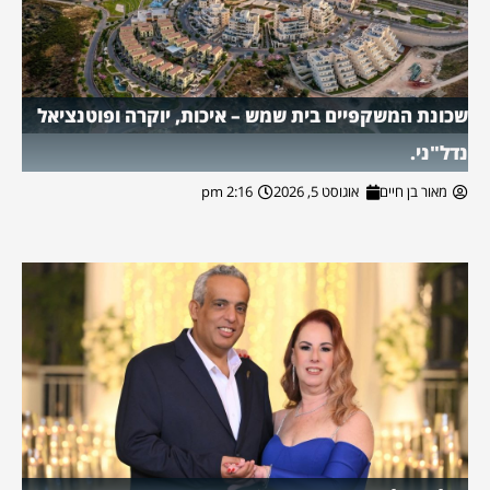
שכונת המשקפיים בית שמש – איכות, יוקרה ופוטנציאל
נדל"ני.
מאור בן חיים
אוגוסט 5, 2026
2:16 pm