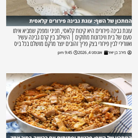
המתכון של השף: עוגת גבינה פירורים קלאסית
עוגת גבינה פירורים היא קינוח קלאסי, חגיגי ומפנק שמביא איתו
טעם של בית וזיכרונות מתוקים | השילוב בין קרם גבינה עשיר
ואוורירי לבין פירורי בצק פריך זהובים יוצר מרקם מושלם בכל ביס
מירב בן יאיר
אוגוסט 4, 2026
9:45 pm
המתכון של השף: פרגיות ופתיתים עם כרישה בסיר אחד