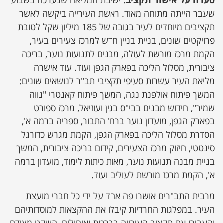
סערה על אישור תקציב:
ישיבת המליאה שנערכה בשבוע
שעבר הייתה מתוחה מאוד. ראשת העירייה ביקשה לאשר
תקציבים מיוחדים לעיר בגובה של 185 מיליון שקל לטובת
פרויקטים שונים, בניית בניין חדש למרכז צעירים בעיר,
הקמת מרכז מורשת לעולה, מבנים לתנועות נוער, בריכה
ציבורית, מסלול הליכה בפארק הגפן ועוד. עוד אישרה
מליאת העיר עשרות סעיפי תקציבי תב"ר לנושאים שונים:
המשך פיתוח אולפנת נגה, המשך פיתוח קאנטרי "נווה
שמיר", חידוש מבנים בבי"ס בגין ועוזיאל, מרכז ספורט
בפארק הגפן, מועדון נוער ברח' התבור, ספריה ברמה א',
הסדרת מסלול הליכה בפארק הגפן, הקמת מגרש כדורגל
סינטטי, חיזוק מרכז הצעירים, קידום בריכה ציבורית, המשך
בניית מבנה תנועות נוער, מאות כיתות לימוד, מועדון ברמה
א', הקמת מרכז מורשת לעולים ועוד.
מרבית התב"רים אושרו פה אחד על ידי כל חברי מועצת
העיר. במפלגות החרדיות קיבלו את ההקצאות למוסדותיהם
והעבירו את תקציב העירייה בברכות ואיחולים, השקט מצידם