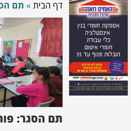
דף הבית
»
תם הסג
תם הסגר: פות