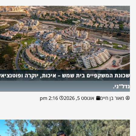
שכונת המשקפיים בית שמש – איכות, יוקרה ופוטנציאל
נדל"ני.
מאור בן חיים
אוגוסט 5, 2026
2:16 pm