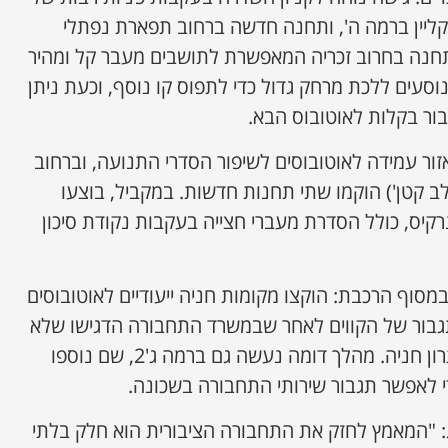
קליין ברמה ה', ותחנה חדשה ברחוב תפארת נפתלי
רמה ד'3 הוקמה תחנה בחרוב זכריה המאפשרת לתושבים מעבר קל ומהיר
וסעים ללכת מרחק גדול כדי לתפוס קו נוסף, וכעת ניתן
ור בקלות לאוטובוס הבא.
ר עמידה לאוטובוסים לשיפור הסדרי התנועה, וברחוב
לב קטן') הוקמו שתי תחנות חדשות. במקביל, בוצעו
יס, כולל הסדרת מעברי חצייה בעקבות נקודת סיכון
סוף הרכבת: הוקצו מקומות חניה ייעודיים לאוטובוסים
בור של הקווים לאחר שבמשרד התחבורה הדגישו שלא
ניתן להוסיף נסיעות ללא פתרון חניה. מהלך דומה נעשה גם ברמה ג'2, שם נוספו
י לאפשר תגבור שירותי התחבורה בשכונה.
: "המאמץ לחזק את התחבורה הציבורית הוא חלק בלתי