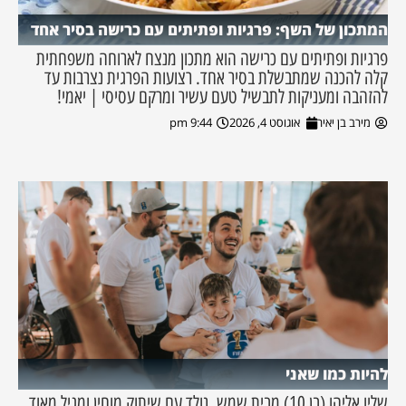
המתכון של השף: פרגיות ופתיתים עם כרישה בסיר אחד
פרגיות ופתיתים עם כרישה הוא מתכון מנצח לארוחה משפחתית
קלה להכנה שמתבשלת בסיר אחד. רצועות הפרגית נצרבות עד
להזהבה ומעניקות לתבשיל טעם עשיר ומרקם עסיסי | יאמי!
מירב בן יאיר
אוגוסט 4, 2026
9:44 pm
להיות כמו שאני
שליו אליהו (בן 10) מבית שמש, נולד עם שיתוק מוחין ומגיל מאוד