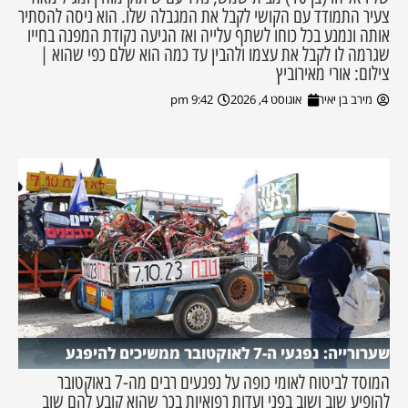
צעיר התמודד עם הקושי לקבל את המגבלה שלו. הוא ניסה להסתיר
אותה ונמנע בכל כוחו לשתף עלייה ואז הגיעה נקודת המפנה בחייו
שגרמה לו לקבל את עצמו ולהבין עד כמה הוא שלם כפי שהוא |
צילום: אורי מאירוביץ
מירב בן יאיר
אוגוסט 4, 2026
9:42 pm
שערורייה: נפגעי ה-7 לאוקטובר ממשיכים להיפגע
המוסד לביטוח לאומי כופה על נפגעים רבים מה-7 באוקטובר
להופיע שוב ושוב בפני ועדות רפואיות בכך שהוא קובע להם שוב