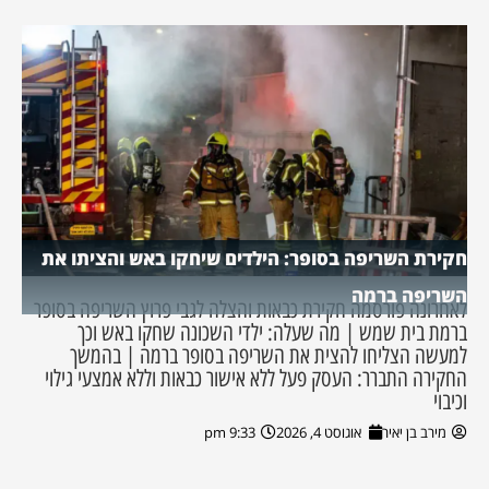
חקירת השריפה בסופר: הילדים שיחקו באש והציתו את
השריפה ברמה
לאחרונה פורסמה חקירת כבאות והצלה לגבי פרוץ השריפה בסופר
ברמת בית שמש | מה שעלה: ילדי השכונה שחקו באש וכך
למעשה הצליחו להצית את השריפה בסופר ברמה | בהמשך
החקירה התברר: העסק פעל ללא אישור כבאות וללא אמצעי גילוי
וכיבוי
מירב בן יאיר
אוגוסט 4, 2026
9:33 pm