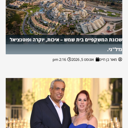
שכונת המשקפיים בית שמש – איכות, יוקרה ופוטנציאל
נדל"ני.
מאור בן חיים
אוגוסט 5, 2026
2:16 pm