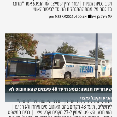
ושוב נכויות זמניות | עורך הדין שמייצג את הנפגע אמר "מדובר
בדוגמה מקוממת להתנהלות המוסד לביטוח לאומי"
מירב בן יאיר
אוגוסט 4, 2026
9:38 pm
שערוריית תנופה: נוסע תיעד 48 פעמים שהאוטובוס לא
הגיע וקיבל פיצוי
אדם שנוהג לנסוע מידי יום דרך חברת האוטובוסים "תנופה"
לירושלים, תיעד 48 מקרים בהם האוטובוסים איחרו ולא הגיעו |
הוא תבע, השופט האמין ל-23 מקרים וקבע פיצוי | בבית המשפט