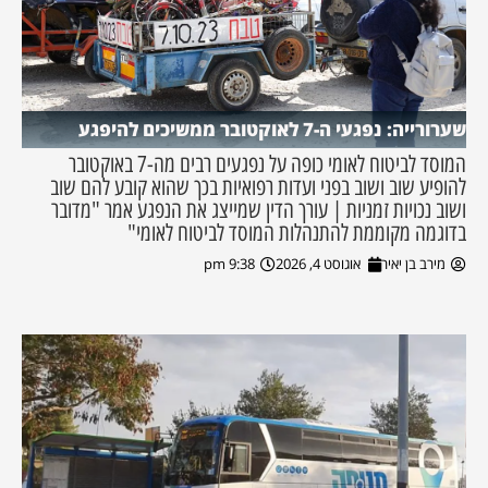
שערורייה: נפגעי ה-7 לאוקטובר ממשיכים להיפגע
המוסד לביטוח לאומי כופה על נפגעים רבים מה-7 באוקטובר
להופיע שוב ושוב בפני ועדות רפואיות בכך שהוא קובע להם שוב
ושוב נכויות זמניות | עורך הדין שמייצג את הנפגע אמר "מדובר
בדוגמה מקוממת להתנהלות המוסד לביטוח לאומי"
מירב בן יאיר
אוגוסט 4, 2026
9:38 pm