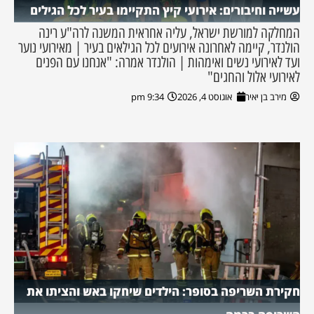
עשייה וחיבורים: אירועי קיץ התקיימו בעיר לכל הגילים
המחלקה למורשת ישראל, עליה אחראית המשנה לרה"ע רינה
הולנדר, קיימה לאחרונה אירועים לכל הגילאים בעיר | מאירועי נוער
ועד לאירועי נשים ואימהות | הולנדר אמרה: "אנחנו עם הפנים
לאירועי אלול והחגים"
מירב בן יאיר
אוגוסט 4, 2026
9:34 pm
חקירת השריפה בסופר: הילדים שיחקו באש והציתו את