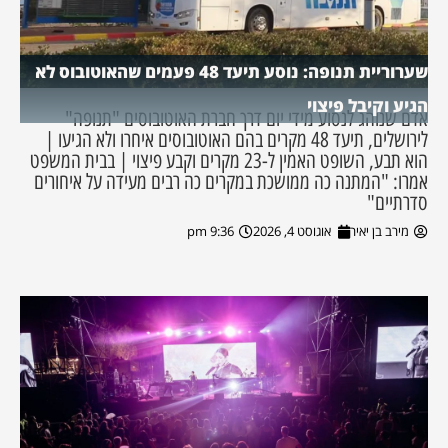
שערוריית תנופה: נוסע תיעד 48 פעמים שהאוטובוס לא
הגיע וקיבל פיצוי
אדם שנוהג לנסוע מידי יום דרך חברת האוטובוסים "תנופה"
לירושלים, תיעד 48 מקרים בהם האוטובוסים איחרו ולא הגיעו |
הוא תבע, השופט האמין ל-23 מקרים וקבע פיצוי | בבית המשפט
אמרו: "המתנה כה ממושכת במקרים כה רבים מעידה על איחורים
סדרתיים"
מירב בן יאיר
אוגוסט 4, 2026
9:36 pm