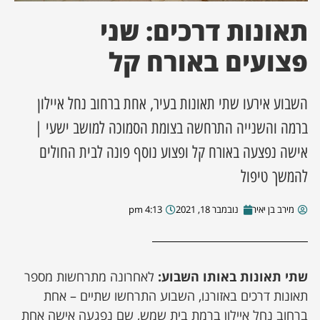
תאונות דרכים: שני
ן מסע מלחמה
פצועים באורח קל
ת השבוע
השבוע אירעו שתי תאונות בעיר, אחת ברחוב נחל איילון
ונים
ברמה והשנייה התרחשה בצומת הסמוכה למושב ישעי |
לות מקומית
אישה נפצעה באורח קל ופצוע נוסף פונה לבית החולים
להמשך טיפול
דקס עסקים
מירב בן יאיר
נובמבר 18, 2021
4:13 pm
שתי תאונות באותו השבוע:
לאחרונה מתרחשות מספר
תאונות דרכים באזורנו, השבוע התרחשו שתיים – אחת
ברחוב נחל איילון ברמת בית שמש, שם נפגעה אישה אחת