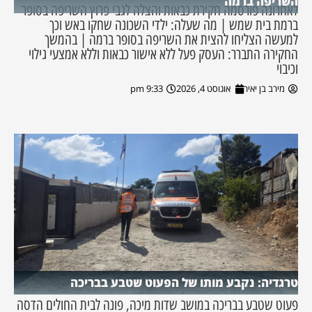
השריפה ברמה
לאחרונה פורסמה חקירת כבאות והצלה לגבי פרוץ השריפה בסופר
ברמת בית שמש | מה שעלה: ילדי השכונה שחקו באש וכך
למעשה הצליחו להצית את השריפה בסופר ברמה | בהמשך
החקירה התברר: העסק פעל ללא אישור כבאות וללא אמצעי גילוי
וכיבוי
מירב בן יאיר
אוגוסט 4, 2026
9:33 pm
טרגדיה: נקבע מותו של הפעוט שטבע בבריכה
פעוט שטבע בבריכה במושב שדות מיכה, פונה לבית החולים הדסה