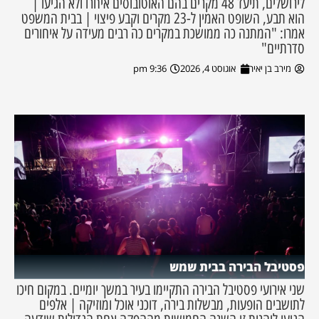
לירושלים, תיעד 48 מקרים בהם האוטובוסים איחרו ולא הגיעו |
הוא תבע, השופט האמין ל-23 מקרים וקבע פיצוי | בבית המשפט
אמרו: "המתנה כה ממושכת במקרים כה רבים מעידה על איחורים
סדרתיים"
מירב בן יאיר
אוגוסט 4, 2026
9:36 pm
פסטיבל הבירה בבית שמש
שני אירועי פסטיבל הבירה התקיימו בעיר במשך יומיים. במקום חיכו
לתושבים הופעות, מבשלות בירה, דוכני אוכל ומוזיקה | אלפים