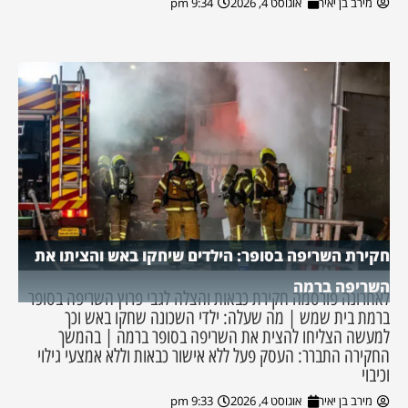
מירב בן יאיר
אוגוסט 4, 2026
9:34 pm
חקירת השריפה בסופר: הילדים שיחקו באש והציתו את
השריפה ברמה
לאחרונה פורסמה חקירת כבאות והצלה לגבי פרוץ השריפה בסופר
ברמת בית שמש | מה שעלה: ילדי השכונה שחקו באש וכך
למעשה הצליחו להצית את השריפה בסופר ברמה | בהמשך
החקירה התברר: העסק פעל ללא אישור כבאות וללא אמצעי גילוי
וכיבוי
מירב בן יאיר
אוגוסט 4, 2026
9:33 pm