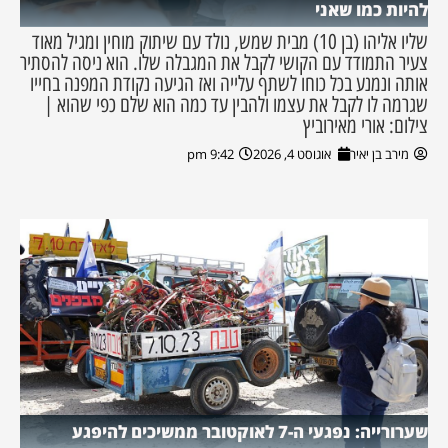
להיות כמו שאני
שליו אליהו (בן 10) מבית שמש, נולד עם שיתוק מוחין ומגיל מאוד
צעיר התמודד עם הקושי לקבל את המגבלה שלו. הוא ניסה להסתיר
אותה ונמנע בכל כוחו לשתף עלייה ואז הגיעה נקודת המפנה בחייו
שגרמה לו לקבל את עצמו ולהבין עד כמה הוא שלם כפי שהוא |
צילום: אורי מאירוביץ
מירב בן יאיר
אוגוסט 4, 2026
9:42 pm
שערורייה: נפגעי ה-7 לאוקטובר ממשיכים להיפגע