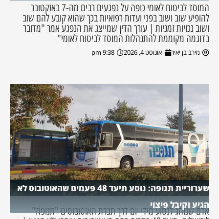
המוסד לביטוח לאומי כופה על נפגעים רבים מה-7 באוקטובר
להופיע שוב ושוב בפני ועדות רפואיות בכך שהוא קובע להם שוב
ושוב נכויות זמניות | עורך הדין שמייצג את הנפגע אמר "מדובר
בדוגמה מקוממת להתנהלות המוסד לביטוח לאומי"
מירב בן יאיר
אוגוסט 4, 2026
9:38 pm
שערוריית תנופה: נוסע תיעד 48 פעמים שהאוטובוס לא
הגיע וקיבל פיצוי
אדם שנוהג לנסוע מידי יום דרך חברת האוטובוסים "תנופה"