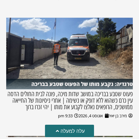
טרגדיה: נקבע מותו של הפעוט שטבע בבריכה
פעוט שטבע בבריכה במושב שדות מיכה, פונה לבית החולים הדסה
עין כרם כשהוא ללא דופק או נשימה | אחרי ניסיונות של החייאה
ממושכים, הרופאים נאלצו לקבוע את מותו | יהי זכרו ברוך
מירב בן יאיר
אוגוסט 4, 2026
9:33 pm
עלה למעלה