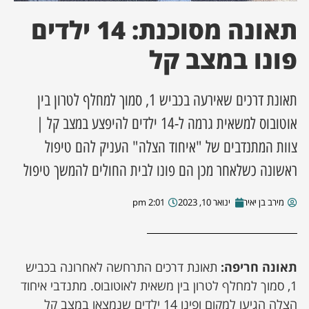
תאונה מסוכנת: 14 ילדים
ן מסע מלחמה
פונו במצב קל
ת השבוע
תאונת דרכים שאירעה בכביש 1, סמוך למחלף לטרון בין
ונים
אוטובוס למשאית גרמה ל-14 ילדים להיפצע במצב קל |
לות מקומית
צוות המתנדבים של "איחוד הצלה" העניק להם טיפול
ראשונה כשלאחר מכן הם פונו לבית החולים להמשך טיפול
דקס עסקים
מירב בן יאיר
ינואר 10, 2023
2:01 pm
תאונה חריפה:
תאונת דרכים התרחשה לאחרונה בכביש
1, סמוך למחלף לטרון בין משאית לאוטובוס. מתנדבי איחוד
הצלה הגיעו למקום ופינו 14 ילדים שנמצאו במצב קל