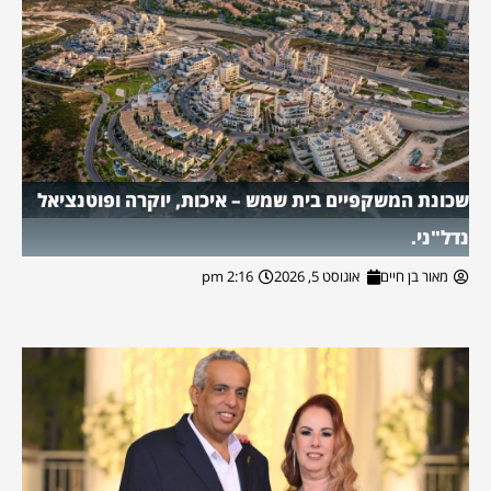
שכונת המשקפיים בית שמש – איכות, יוקרה ופוטנציאל
נדל"ני.
מאור בן חיים
אוגוסט 5, 2026
2:16 pm