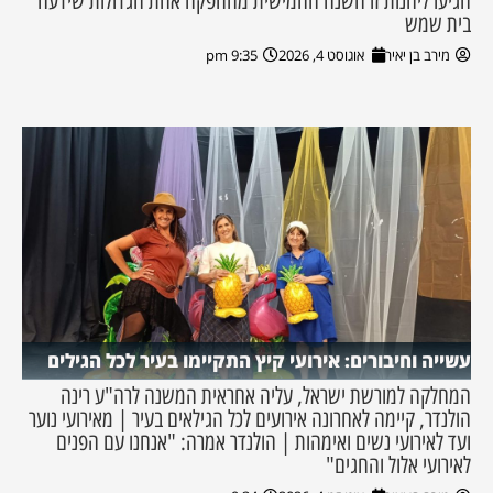
הגיעו ליהנות זו השנה החמישית מההפקה אחת הגדולות שידעה
בית שמש
מירב בן יאיר
אוגוסט 4, 2026
9:35 pm
עשייה וחיבורים: אירועי קיץ התקיימו בעיר לכל הגילים
המחלקה למורשת ישראל, עליה אחראית המשנה לרה"ע רינה
הולנדר, קיימה לאחרונה אירועים לכל הגילאים בעיר | מאירועי נוער
ועד לאירועי נשים ואימהות | הולנדר אמרה: "אנחנו עם הפנים
לאירועי אלול והחגים"