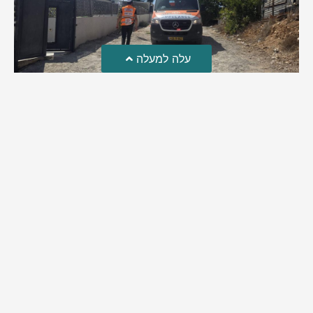
עלה למעלה
טרגדיה: נקבע מותו של הפעוט שטבע בבריכה
פעוט שטבע בבריכה במושב שדות מיכה, פונה לבית החולים הדסה
עין כרם כשהוא ללא דופק או נשימה | אחרי ניסיונות של החייאה
ממושכים, הרופאים נאלצו לקבוע את מותו | יהי זכרו ברוך
מירב בן יאיר
אוגוסט 4, 2026
9:33 pm