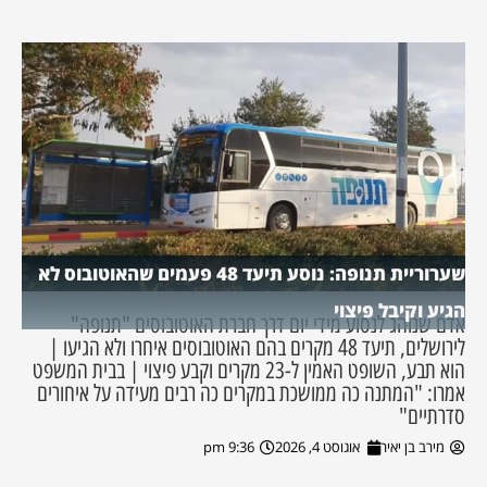
שערוריית תנופה: נוסע תיעד 48 פעמים שהאוטובוס לא
הגיע וקיבל פיצוי
אדם שנוהג לנסוע מידי יום דרך חברת האוטובוסים "תנופה"
לירושלים, תיעד 48 מקרים בהם האוטובוסים איחרו ולא הגיעו |
הוא תבע, השופט האמין ל-23 מקרים וקבע פיצוי | בבית המשפט
אמרו: "המתנה כה ממושכת במקרים כה רבים מעידה על איחורים
סדרתיים"
מירב בן יאיר
אוגוסט 4, 2026
9:36 pm