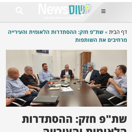
ות
דף הבית
»
שת”פ חזק: ההסתדרות הלאומית והעירייה
שות החמות
ר בימים
מרחיבים את השותפות
ונים באזור
רט
Et ullamco
sollicitudin 
odio conseq
mauris, wisi v
tortor semper
feugiat 
ultricies la
Congue mat
luctus, quam 
mi sem
שת"פ חזק: ההסתדרות
הלאומית והעירייה
לים