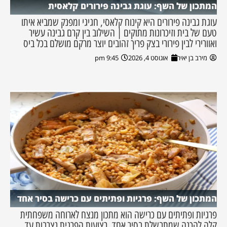
המתכון של השף: עוגת גבינה פירורים קלאסית
עוגת גבינה פירורים היא קינוח קלאסי, חגיגי ומפנק שמביא איתו
טעם של בית וזיכרונות מתוקים | השילוב בין קרם גבינה עשיר
ואוורירי לבין פירורי בצק פריך זהובים יוצר מרקם מושלם בכל ביס
מירב בן יאיר
אוגוסט 4, 2026
9:45 pm
המתכון של השף: פרגיות ופתיתים עם כרישה בסיר אחד
פרגיות ופתיתים עם כרישה הוא מתכון מנצח לארוחה משפחתית
קלה להכנה שמתבשלת בסיר אחד. רצועות הפרגית נצרבות עד