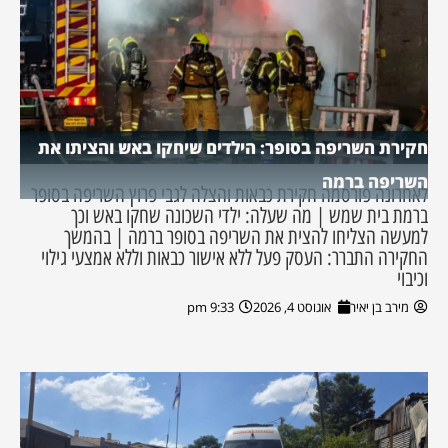
חקירת השריפה בסופר: הילדים שיחקו באש והציתו את
השריפה ברמה
לאחרונה פורסמה חקירת כבאות והצלה לגבי פרוץ השריפה בסופר
ברמת בית שמש | מה שעלה: ילדי השכונה שחקו באש וכך
למעשה הצליחו להצית את השריפה בסופר ברמה | בהמשך
החקירה התברר: העסק פעל ללא אישור כבאות וללא אמצעי גילוי
וכיבוי
מירב בן יאיר
אוגוסט 4, 2026
9:33 pm