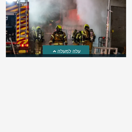
עלה למעלה
חקירת השריפה בסופר: הילדים שיחקו באש והציתו את
השריפה ברמה
לאחרונה פורסמה חקירת כבאות והצלה לגבי פרוץ השריפה בסופר
ברמת בית שמש | מה שעלה: ילדי השכונה שחקו באש וכך
למעשה הצליחו להצית את השריפה בסופר ברמה | בהמשך
החקירה התברר: העסק פעל ללא אישור כבאות וללא אמצעי גילוי
וכיבוי
מירב בן יאיר
אוגוסט 4, 2026
9:33 pm