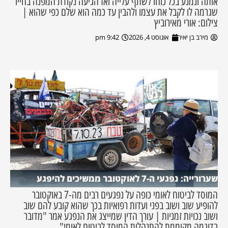
אותה ונמנע בכל כוחו לשתף עלייה ואז הגיעה נקודת המפנה בחייו
שגרמה לו לקבל את עצמו ולהבין עד כמה הוא שלם כפי שהוא |
צילום: אורי מאירוביץ
מירב בן יאיר
אוגוסט 4, 2026
9:42 pm
שערורייה: נפגעי ה-7 לאוקטובר ממשיכים להיפגע
המוסד לביטוח לאומי כופה על נפגעים רבים מה-7 באוקטובר
להופיע שוב ושוב בפני ועדות רפואיות בכך שהוא קובע להם שוב
ושוב נכויות זמניות | עורך הדין שמייצג את הנפגע אמר "מדובר
בדוגמה מקוממת להתנהלות המוסד לביטוח לאומי"