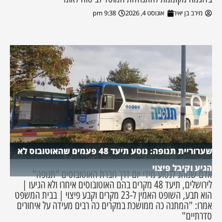
מירב בן יאיר
אוגוסט 4, 2026
9:38 pm
שערוריית תנופה: נוסע תיעד 48 פעמים שהאוטובוס לא
הגיע וקיבל פיצוי
אדם שנוהג לנסוע מידי יום דרך חברת האוטובוסים "תנופה"
לירושלים, תיעד 48 מקרים בהם האוטובוסים איחרו ולא הגיעו |
הוא תבע, השופט האמין ל-23 מקרים וקבע פיצוי | בבית המשפט
אמרו: "המתנה כה ממושכת במקרים כה רבים מעידה על איחורים
סדרתיים"