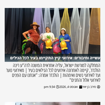
עשייה וחיבורים: אירועי קיץ התקיימו בעיר לכל הגילים
המחלקה למורשת ישראל, עליה אחראית המשנה לרה"ע רינה
הולנדר, קיימה לאחרונה אירועים לכל הגילאים בעיר | מאירועי נוער
ועד לאירועי נשים ואימהות | הולנדר אמרה: "אנחנו עם הפנים
לאירועי אלול והחגים"
מירב בן יאיר
אוגוסט 4, 2026
9:34 pm