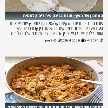
המתכון של השף: עוגת גבינה פירורים קלאסית
עוגת גבינה פירורים היא קינוח קלאסי, חגיגי ומפנק שמביא איתו
טעם של בית וזיכרונות מתוקים | השילוב בין קרם גבינה עשיר
ואוורירי לבין פירורי בצק פריך זהובים יוצר מרקם מושלם בכל ביס
מירב בן יאיר
אוגוסט 4, 2026
9:45 pm
המתכון של השף: פרגיות ופתיתים עם כרישה בסיר אחד