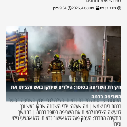
מירב בן יאיר
אוגוסט 4, 2026
9:34 pm
חקירת השריפה בסופר: הילדים שיחקו באש והציתו את
השריפה ברמה
לאחרונה פורסמה חקירת כבאות והצלה לגבי פרוץ השריפה בסופר
ברמת בית שמש | מה שעלה: ילדי השכונה שחקו באש וכך
למעשה הצליחו להצית את השריפה בסופר ברמה | בהמשך
החקירה התברר: העסק פעל ללא אישור כבאות וללא אמצעי גילוי
וכיבוי