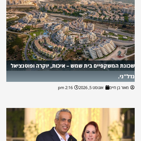
שכונת המשקפיים בית שמש – איכות, יוקרה ופוטנציאל
נדל"ני.
מאור בן חיים
אוגוסט 5, 2026
2:16 pm