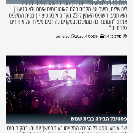
אדם שנוהג לנסוע מידי יום דרך חברת האוטובוסים "תנופה"
לירושלים, תיעד 48 מקרים בהם האוטובוסים איחרו ולא הגיעו |
הוא תבע, השופט האמין ל-23 מקרים וקבע פיצוי | בבית המשפט
אמרו: "המתנה כה ממושכת במקרים כה רבים מעידה על איחורים
סדרתיים"
מירב בן יאיר
אוגוסט 4, 2026
9:36 pm
פסטיבל הבירה בבית שמש
שני אירועי פסטיבל הבירה התקיימו בעיר במשך יומיים. במקום חיכו