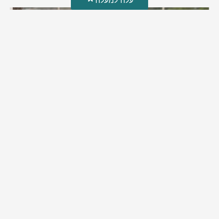
עלה למעלה
מזל טוב!
סמדר כהן האלופה שבתמונה, חגגה את יום הולדתה לאחרונה
מירב בן יאיר
יולי 30, 2026
6:15 pm