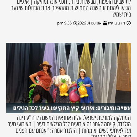
לתושבים הופעות, מבשלות בירה, דוכני אוכל ומוזיקה | אלפים
הגיעו ליהנות זו השנה החמישית מההפקה אחת הגדולות שידעה
בית שמש
מירב בן יאיר
אוגוסט 4, 2026
9:35 pm
עשייה וחיבורים: אירועי קיץ התקיימו בעיר לכל הגילים
המחלקה למורשת ישראל, עליה אחראית המשנה לרה"ע רינה
הולנדר, קיימה לאחרונה אירועים לכל הגילאים בעיר | מאירועי נוער
ועד לאירועי נשים ואימהות | הולנדר אמרה: "אנחנו עם הפנים
לאירועי אלול והחגים"