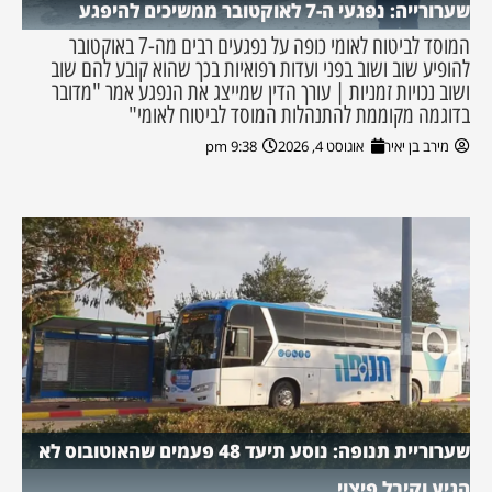
שערורייה: נפגעי ה-7 לאוקטובר ממשיכים להיפגע
המוסד לביטוח לאומי כופה על נפגעים רבים מה-7 באוקטובר
להופיע שוב ושוב בפני ועדות רפואיות בכך שהוא קובע להם שוב
ושוב נכויות זמניות | עורך הדין שמייצג את הנפגע אמר "מדובר
בדוגמה מקוממת להתנהלות המוסד לביטוח לאומי"
מירב בן יאיר
אוגוסט 4, 2026
9:38 pm
שערוריית תנופה: נוסע תיעד 48 פעמים שהאוטובוס לא
הגיע וקיבל פיצוי